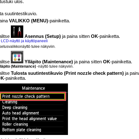
tustuki
ulos.
ta suutintestikuvio.
aina
VALIKKO
(MENU)
-painiketta.
alitse
Asennus
(Setup)
ja paina sitten
OK
-painiketta.
LCD-näyttö ja käyttöpaneeli
setusvalikkonäyttö tulee näkyviin.
alitse
Ylläpito
(Maintenance)
ja paina sitten
OK
-painiketta.
lläpito
(Maintenance)
-näyttö tulee näkyviin.
alitse
Tulosta suutintestikuvio
(Print nozzle check pattern)
ja pain
OK
-painiketta.