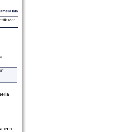
amalla tätä
estikuvion
ta
.
NE-
peria
aperin