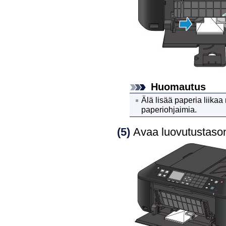
Huomautus
Älä lisää paperia liikaa
paperiohjaimia
.
(5)
Avaa
luovutustason