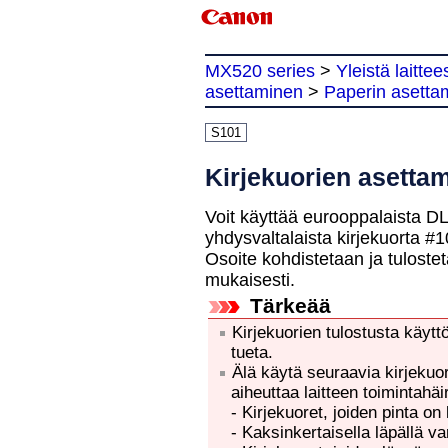
MX520 series
>
Yleistä laittee
asettaminen
>
Paperin asetta
S101
Kirjekuorien asetta
Voit käyttää eurooppalaista DL
yhdysvaltalaista kirjekuorta #1
Osoite kohdistetaan ja tuloste
mukaisesti.
Tärkeää
Kirjekuorien tulostusta
käytt
tueta.
Älä käytä seuraavia kirjekuor
aiheuttaa
laitteen
toimintahäir
-
Kirjekuoret, joiden pinta on 
-
Kaksinkertaisella läpällä va