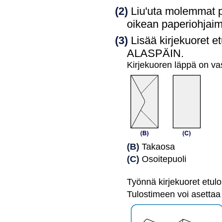
(2)
Liu'uta molemmat
oikean
paperiohjai
(3)
Lisää kirjekuoret
e
ALASPÄIN.
Kirjekuoren läppä on va
(B)
Takaosa
(C)
Osoitepuoli
Työnnä kirjekuoret
etul
Tulostimeen voi asettaa 