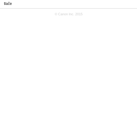
tlače
© Canon Inc. 2015