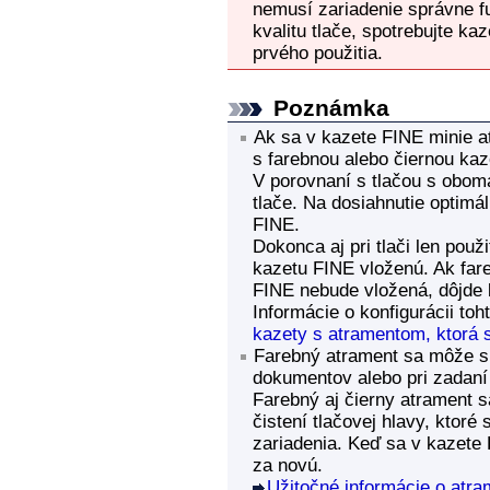
nemusí
zariadenie
správne f
kvalitu tlače, spotrebujte
kaz
prvého použitia.
Poznámka
Ak sa v
kazete FINE
minie at
s farebnou alebo čiernou
kaz
V porovnaní s tlačou s obom
tlače.
Na dosiahnutie optimá
FINE
.
Dokonca aj pri tlači len pou
kazetu FINE
vloženú.
Ak far
FINE
nebude vložená, dôjde
Informácie o konfigurácii toh
kazety s atramentom, ktorá 
Farebný atrament sa môže spo
dokumentov alebo pri zadaní č
Farebný aj čierny atrament 
čistení
tlačovej hlavy
, ktoré
zariadenia
.
Keď sa v
kazete
za novú.
Užitočné informácie o atra