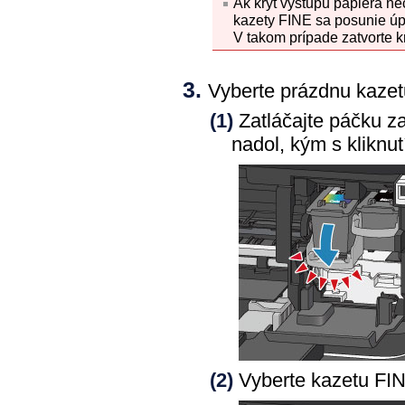
Ak
kryt výstupu papiera
nec
kazety FINE
sa posunie úpl
V takom prípade zatvorte
k
Vyberte prázdnu
kaze
(1)
Zatláčajte
páčku za
nadol, kým s kliknu
(2)
Vyberte
kazetu FI