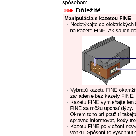
spôsobom.
Dôležité
Manipulácia s
kazetou FINE
Nedotýkajte sa elektrických
na
kazete FINE
.
Ak sa ich d
Vybratú
kazetu FINE
okamžit
zariadenie
bez
kazety FINE
.
Kazetu FINE
vymieňajte len 
FINE
sa môžu upchať dýzy.
Okrem toho pri použití takej
správne informovať, kedy tr
Kazetu FINE
po vložení nev
vonku.
Spôsobí to vyschnut