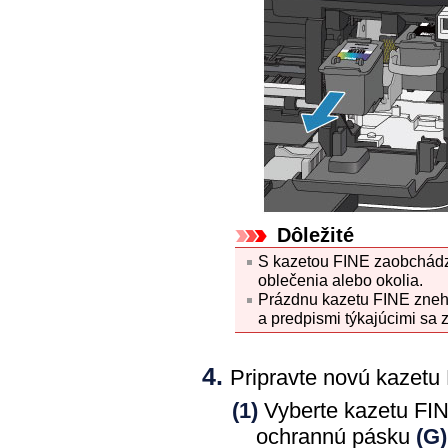
Dôležité
S
kazetou FINE
zaobchádza
oblečenia alebo okolia.
Prázdnu
kazetu FINE
zneh
a predpismi týkajúcimi sa
Pripravte novú
kazetu
(1)
Vyberte
kazetu FI
ochrannú pásku
(G)