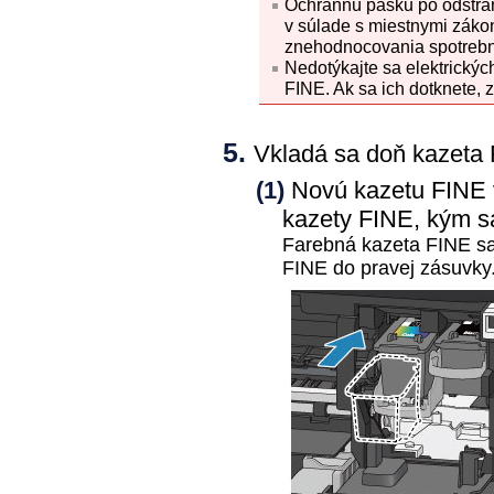
Ochrannú pásku po odstrá
v súlade s miestnymi záko
znehodnocovania spotrebn
Nedotýkajte sa elektrickýc
FINE
.
Ak sa ich dotknete,
z
Vkladá sa doň
kazeta
(1)
Novú
kazetu FINE
kazety FINE
, kým s
Farebná
kazeta FINE
sa
FINE
do pravej zásuvky