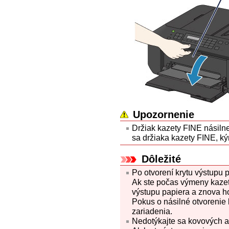
Upozornenie
Držiak kazety FINE
násilne
sa
držiaka kazety FINE
, k
Dôležité
Po otvorení
krytu výstupu 
Ak ste počas výmeny
kaze
výstupu papiera
a znova ho
Pokus o násilné otvorenie
zariadenia
.
Nedotýkajte sa kovových an