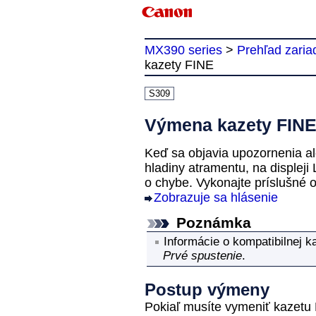
MX390 series
>
Prehľad zaria
kazety FINE
S309
Výmena kazety FIN
Keď sa objavia upozornenia al
hladiny atramentu, na displeji
o chybe.
Vykonajte príslušné 
Zobrazuje sa hlásenie
Poznámka
Informácie o kompatibilnej
k
Prvé spustenie
.
Postup výmeny
Pokiaľ musíte vymeniť
kazetu