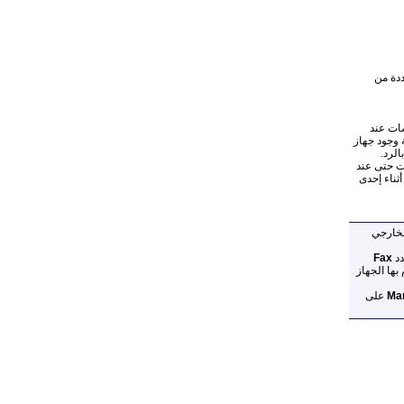
ددة من
سات عند
 وجود
جهاز
الرد.
ات حتى عند
 أثناء إحدى
لخارجي
دد
Fax
بها الجهاز
Man
على