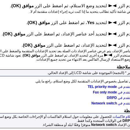
م الزر
لتحديد وضع الاستلام، ثم اضغط على الزر
موافق
(‏OK)‏
.
شاشة تأكيد تطالب بتحديد ما إذا كنت تريد إجراء إعدادات متقدمة أم لا.
م الزر
لتحديد
Yes
، ثم اضغط على الزر
موافق
(‏OK)‏
.
م الزر
لتحديد أحد عناصر الإعداد، ثم اضغط على الزر
موافق
(‏OK)‏
.
م الزر
لتحديد الإعداد، ثم اضغط على الزر
موافق
(‏OK)‏
.
ناصر الإعداد، يتم عرض عناصر الإعداد ذات الصلة بعد تحديد الإعدادات المتقدمة والضغط على ا
ستخدم الزر
مرة أخرى لتحديد الإعداد، ثم اضغط على الزر
موافق
(‏OK)‏
.
تعود شاشة
CD
ع الاستعداد لإرسال الفاكس بعد الانتهاء من تحديد جميع الإعدادات.
ملاحظة
 * (‏النجمة)‏ الموجودة على شاشة
LCD
إلى الإعداد الحالي.
فاصيل بخصوص الإعدادات المتقدمة لكل وضع استلام، راجع ما يلي.
متقدم في
TEL priority mode
متقدم في
Fax only mode
متقدم في
DRPD
متقدم في
Network switch
ظة
لام فاكسات
للحصول على معلومات حول استلام الفاكسات أو الإجراءات الخاصة بكل وضع استل
DR
في الولايات المتحدة وكندا فقط.
ن الإعداد
Network switch
متوفرًا وفقًا لبلد أو منطقة الشراء.