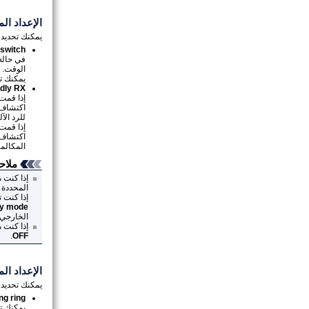
الإعداد ال
يمكنك تحديد ع
 switch
في حالة
الوقت.
يمكنك تح
ndly RX
إذا قمت
اكتشاف إشارة الفا
للرد ال
إذا قمت
اكتشاف
المكالم
ملاح
إذا كنت 
المحددة
إذا كنت 
ly mode
الخارجي
.
OFF
الإعداد ال
يمكنك تحديد ع
ng ring
يمكنك تح