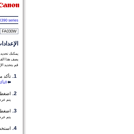
390 series
FA030W
الإعدادا
يمكنك تحديد 
يصف هذا القسم
قم بتحديد الإ
تأكد 
التأك
اضغط 
يتم عرض
اضغط 
يتم عر
استخد