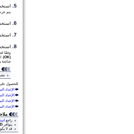
استخد
يتم عرض 
استخد
استخد
استخد
وفقًا لع
(‏OK)‏
.
ا
شاشة وض
تشير
للحصول على ت
الإعداد ال
الإعداد ال
الإعداد ال
الإعداد ال
ملاح
راجع
است
يتوافر
PD
قد لا يكو