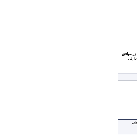
لزر
موافق
L
إلى
ام.