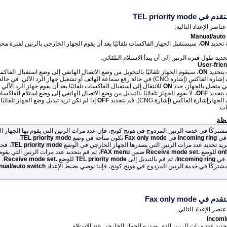
متقدم في
TEL priority mode
ناصر الإعداد التالية.
Manual/auto
 تحديد
ON
، سيستقبل
الجهاز
الفاكسات تلقائيًا بعد أن يقوم الجهاز الخارجي بالرنين لفترة مح
ديد طول فترة الرنين إلى أن يبدأ الاستلام التلقائي.
User-frie
 بتحديد
ON
، سيقوم
الجهاز
تلقائيًا بالتحويل من وضع الاتصال الهاتفي إلى وضع استقبال الفاك
كس (‏إشارة CNG)‏ في حالة رفع سماعة الهاتف أو تشغيل
جهاز
الرد الآلي.
في حالة
آلي متصل
بالجهاز
، حدد
ON
للانتقال إلى استقبال الفاكسات تلقائيًا بعد أن يقوم
جهاز
الرد الآلي ب
 بتحديد
OFF
، لا يقوم
الجهاز
تلقائيًا بالتبديل من وضع الاتصال الهاتفي إلى وضع استلام الفاكس
الجهاز
إشارة الفاكس (‏إشارة CNG)‏.
قم بتحديد
OFF
إذا لم تكن تريد تبديل وضع
الجهاز
تلقائيًا
ات.
ظة
مشتركًا في خدمة الرنين المزدوج في هونج كونج، فإن عدد مرات الرنين التي يقوم بها الجهاز ا
 في
Incoming ring
في
Fax only mode
تكون متاحة في وضع
TEL priority mode
.
تريد تحديد عدد مرات الرنين التي يصدرها الجهاز الخارجي في الوضع
TEL priority mode
، فح
on
للوضع
Receive mode set.‎
‏ ضمن
FAX menu
، ثم قم بتحديد عدد مرات الرنين التي يقوم 
 في
Incoming ring
، ثم قم بالتبديل إلى
TEL priority mode
للوضع
Receive mode set.‎
‏.
ual/auto switch
متقدم في
Fax only mode
نصر الإعداد التالي.
Incomi
ديد عدد مرات الرنين الذي يصدره الجهاز الخارجي عند الاستلام.