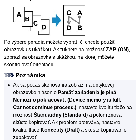
Po výbere poradia môžete vybrať, či chcete použiť
obrazovku s ukážkou.
Ak ťuknete na možnosť
ZAP.
(ON)
,
zobrazí sa obrazovka s ukážkou, na ktorej môžete
skontrolovať orientáciu.
Poznámka
Ak sa počas skenovania zobrazí na
dotykovej
obrazovke
hlásenie
Pamäť zariadenia je plná.
Nemožno pokračovať.
(Device memory is full.
Cannot continue process.)
, nastavte kvalitu tlače na
možnosť
Štandardný
(Standard)
a potom znova
skúste kopírovať.
Ak problém pretrváva, nastavte
kvalitu tlače
Koncepty
(Draft)
a skúste kopírovanie
zopakovať.