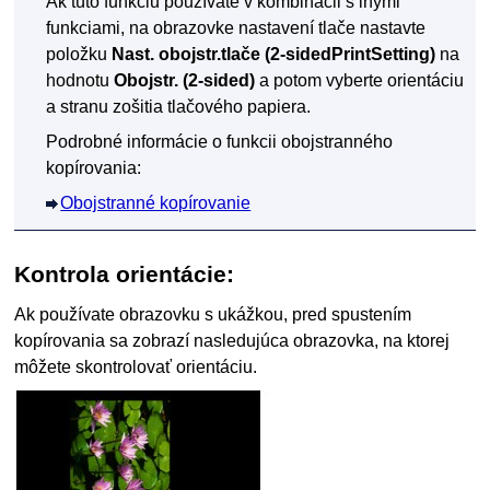
Ak túto funkciu používate v kombinácii s inými
funkciami, na obrazovke nastavení tlače nastavte
položku
Nast. obojstr.tlače
(2-sidedPrintSetting)
na
hodnotu
Obojstr.
(2-sided)
a potom vyberte orientáciu
a stranu zošitia tlačového papiera.
Podrobné informácie o funkcii obojstranného
kopírovania:
Obojstranné kopírovanie
Kontrola orientácie:
Ak používate obrazovku s ukážkou, pred spustením
kopírovania sa zobrazí nasledujúca obrazovka, na ktorej
môžete skontrolovať orientáciu.