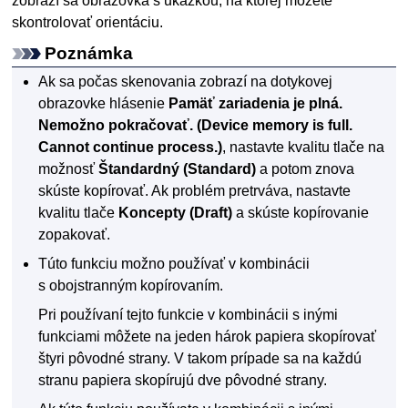
zobrazí sa obrazovka s ukážkou, na ktorej môžete
skontrolovať orientáciu.
Poznámka
Ak sa počas skenovania zobrazí na
dotykovej
obrazovke
hlásenie
Pamäť zariadenia je plná.
Nemožno pokračovať.
(Device memory is full.
Cannot continue process.)
, nastavte kvalitu tlače na
možnosť
Štandardný
(Standard)
a potom znova
skúste kopírovať.
Ak problém pretrváva, nastavte
kvalitu tlače
Koncepty
(Draft)
a skúste kopírovanie
zopakovať.
Túto funkciu možno používať v kombinácii
s obojstranným kopírovaním.
Pri používaní tejto funkcie v kombinácii s inými
funkciami môžete na jeden hárok papiera skopírovať
štyri pôvodné strany.
V takom prípade sa na každú
stranu papiera skopírujú dve pôvodné strany.