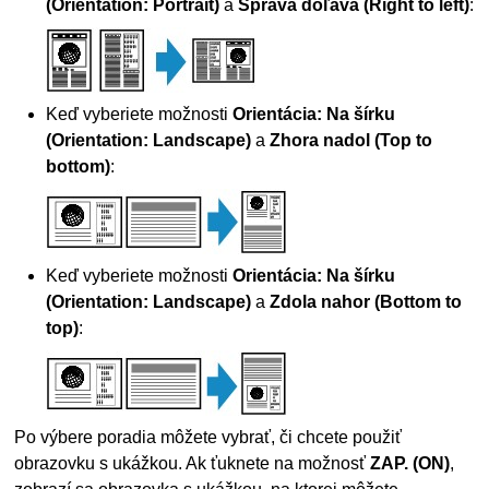
(Orientation: Portrait)
a
Sprava doľava
(Right to left)
:
Keď vyberiete možnosti
Orientácia: Na šírku
(Orientation: Landscape)
a
Zhora nadol
(Top to
bottom)
:
Keď vyberiete možnosti
Orientácia: Na šírku
(Orientation: Landscape)
a
Zdola nahor
(Bottom to
top)
:
Po výbere poradia môžete vybrať, či chcete použiť
obrazovku s ukážkou.
Ak ťuknete na možnosť
ZAP.
(ON)
,