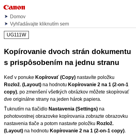
Domov
Vyhľadávajte kliknutím sem
UG111W
Kopírovanie dvoch strán dokumentu
s prispôsobením na jednu stranu
Keď v ponuke
Kopírovať
(Copy)
nastavíte položku
Rozlož.
(Layout)
na hodnotu
Kopírovanie 2 na 1
(2-on-1
copy)
, po zmenšení všetkých obrázkov môžete skopírovať
dve originálne strany na jeden hárok papiera.
Ťuknutím na tlačidlo
Nastavenia
(Settings)
na
pohotovostnej obrazovke kopírovania zobrazte obrazovku
nastavenia tlače a potom nastavte položku
Rozlož.
(Layout)
na hodnotu
Kopírovanie 2 na 1
(2-on-1 copy)
.