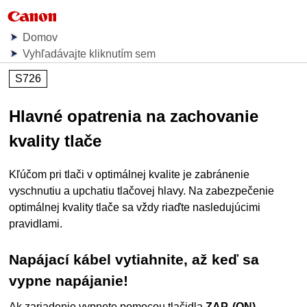
Domov
Vyhľadávajte kliknutím sem
S726
Hlavné opatrenia na zachovanie
kvality tlače
Kľúčom pri tlači v optimálnej kvalite je zabránenie
vyschnutiu a upchatiu
tlačovej hlavy
.
Na zabezpečenie
optimálnej kvality tlače sa vždy riaďte nasledujúcimi
pravidlami.
Napájací kábel vytiahnite, až keď sa
vypne napájanie!
Ak zariadenie vypnete pomocou tlačidla
ZAP.
(ON)
,