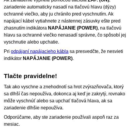
zariadenie
automaticky nasadí na
tlačovú hlavu
(dýzy)
ochranné viečko, aby ju chránilo pred vyschnutím.
Ak
napájací kábel vytiahnete z nástennej zásuvky ešte pred
zhasnutím indikátora
NAPÁJANIE
(POWER)
, na
tlačovú
hlavu
sa ochranné viečko nenasadí správne, čo spôsobí jej
vyschnutie alebo upchatie.
Pri
odpájaní napájacieho kábla
sa presvedčte, že nesvieti
indikátor
NAPÁJANIE
(POWER)
.
Tlačte pravidelne!
Tak ako vyschne a znehodnotí sa hrot zvýrazňovača, ktorý
sa dlhší čas nepoužíva, dokonca aj keď je zakrytý, rovnako
môže vyschnúť alebo sa upchať
tlačová hlava
, ak sa
zariadenie
dlhšie nepoužíva.
Odporúčame, aby ste
zariadenie
používali aspoň raz za
mesiac.