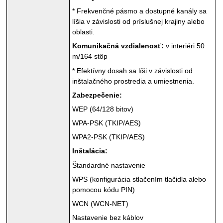
*
Frekvenčné pásmo a dostupné kanály sa
líšia v závislosti od príslušnej krajiny alebo
oblasti.
Komunikačná vzdialenosť:
v interiéri 50
m/164 stôp
*
Efektívny dosah sa líši v závislosti od
inštalačného prostredia a umiestnenia.
Zabezpečenie:
WEP
(64/128 bitov)
WPA-PSK
(
TKIP
/
AES
)
WPA2-PSK
(
TKIP
/
AES
)
Inštalácia:
Štandardné nastavenie
WPS
(konfigurácia stlačením tlačidla alebo
pomocou kódu
PIN
)
WCN
(
WCN
-NET)
Nastavenie bez káblov