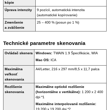
kópie
Úprava intenzity
9 pozícií, automatická intenzita
(automatické kopírovanie)
Zmenšenie
25 – 400 % (posun po 1 %)
a zväčšenie
Technické parametre skenovania
Ovládač skenera
Windows
:
TWAIN
1.9 Špecifikácie,
WIA
Mac OS
:
ICA
Maximálna
A4/Letter, 216 x 297 mm/8,5 x 11,7 palca
veľkosť
skenovania
Rozlíšenie
Maximálne optické rozlíšenie
skenovania
(horizontálne x vertikálne):
1 200 x 2 400
dpi
*1
Maximálne interpolované rozlíšenie:
19 200 x 19 200 dpi
*2