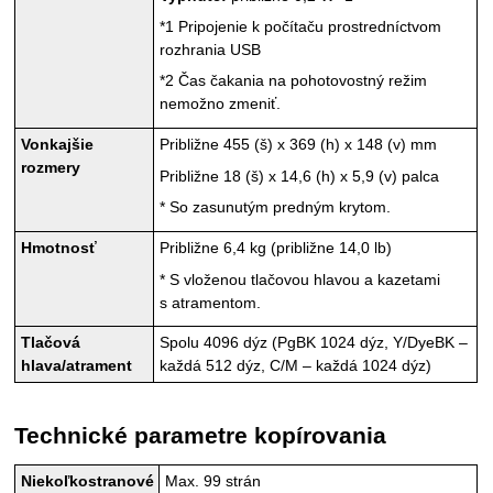
*1
Pripojenie k počítaču prostredníctvom
rozhrania
USB
*2
Čas čakania na pohotovostný režim
nemožno zmeniť.
Vonkajšie
Približne 455 (š) x 369 (h) x 148 (v) mm
rozmery
Približne 18 (š) x 14,6 (h) x 5,9 (v) palca
*
So zasunutým
predným krytom
.
Hmotnosť
Približne 6,4 kg (približne 14,0 lb)
*
S vloženou
tlačovou hlavou
a
kazetami
s atramentom
.
Tlačová
Spolu 4096 dýz (
PgBK
1024 dýz,
Y
/
DyeBK
–
hlava
/atrament
každá 512 dýz,
C
/
M
– každá 1024 dýz)
Technické parametre kopírovania
Niekoľkostranové
Max. 99 strán