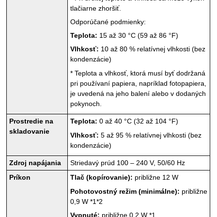
tlačiarne
zhoršiť.
Odporúčané podmienky:
Teplota:
15 až 30 °C (59 až 86 °F)
Vlhkosť:
10 až 80 % relatívnej vlhkosti (bez
kondenzácie)
*
Teplota a vlhkosť, ktorá musí byť dodržaná
pri používaní papiera, napríklad fotopapiera,
je uvedená na jeho balení alebo v dodaných
pokynoch.
Prostredie na
Teplota:
0 až 40 °C (32 až 104 °F)
skladovanie
Vlhkosť:
5 až 95 % relatívnej vlhkosti (bez
kondenzácie)
Zdroj napájania
Striedavý prúd 100 – 240 V, 50/60 Hz
Príkon
Tlač (kopírovanie):
približne 12 W
Pohotovostný režim (minimálne):
približne
0,9 W
*1*2
Vypnuté:
približne 0,2 W
*1