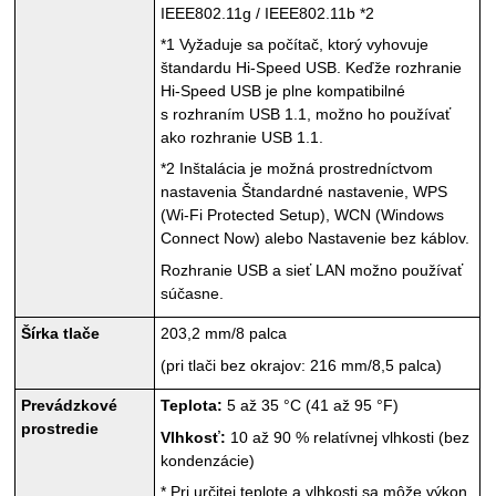
IEEE802.11g
/
IEEE802.11b
*2
*1
Vyžaduje sa počítač, ktorý vyhovuje
štandardu Hi-Speed
USB
.
Keďže rozhranie
Hi-Speed
USB
je plne kompatibilné
s rozhraním
USB 1.1
, možno ho používať
ako rozhranie
USB 1.1
.
*2
Inštalácia je možná prostredníctvom
nastavenia Štandardné nastavenie,
WPS
(Wi-Fi Protected Setup)
,
WCN (Windows
Connect Now)
alebo Nastavenie bez káblov.
Rozhranie
USB
a sieť LAN možno používať
súčasne.
Šírka tlače
203,2 mm/8 palca
(pri tlači bez okrajov: 216 mm/8,5 palca)
Prevádzkové
Teplota:
5 až 35 °C (41 až 95 °F)
prostredie
Vlhkosť:
10 až 90 % relatívnej vlhkosti (bez
kondenzácie)
*
Pri určitej teplote a vlhkosti sa môže výkon