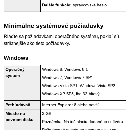
Ďalšie funkcie:
správcovské heslo
Minimálne systémové požiadavky
Riaďte sa požiadavkami operačného systému, pokiaľ sú
striktnejšie ako tieto požiadavky.
Windows
Operačný
Windows 8
,
Windows 8.1
systém
Windows 7
,
Windows 7 SP1
Windows Vista SP1
,
Windows Vista SP2
Windows XP SP3
, iba 32-bitový
Prehľadávač
Internet Explorer
8 alebo novší
Miesto na
3 GB
pevnom disku
Poznámka: Na inštaláciu dodaného softvéru.
Požadované miesto na pevnom disku sa