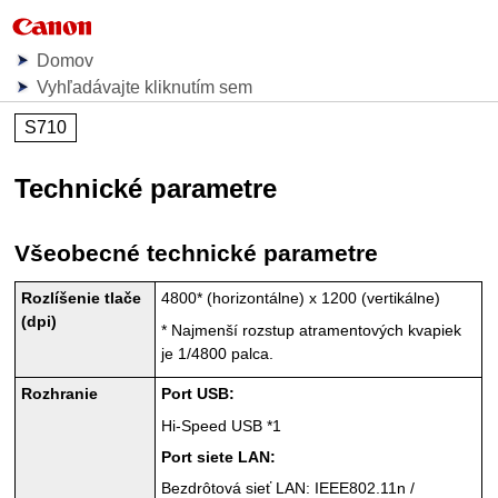
Domov
Vyhľadávajte kliknutím sem
S710
Technické parametre
Všeobecné technické parametre
Rozlíšenie tlače
4800* (horizontálne) x 1200 (vertikálne)
(dpi)
*
Najmenší rozstup atramentových kvapiek
je 1/4800 palca.
Rozhranie
Port USB
:
Hi-Speed
USB
*1
Port siete LAN:
Bezdrôtová sieť LAN:
IEEE802.11n
/