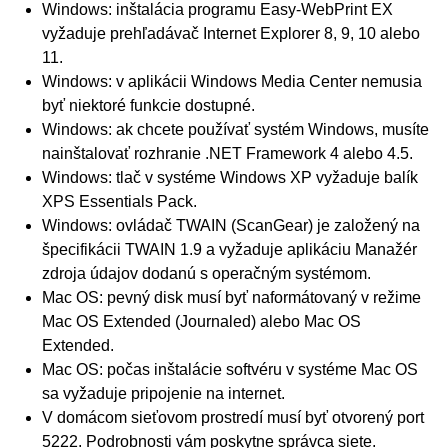
Windows
: inštalácia programu
Easy-WebPrint EX
vyžaduje prehľadávač
Internet Explorer
8, 9, 10 alebo
11.
Windows
: v aplikácii
Windows Media Center
nemusia
byť niektoré funkcie dostupné.
Windows
: ak chcete používať systém
Windows
, musíte
nainštalovať rozhranie
.NET Framework 4
alebo 4.5.
Windows
: tlač v systéme
Windows XP
vyžaduje balík
XPS Essentials Pack
.
Windows
: ovládač
TWAIN
(
ScanGear
) je založený na
špecifikácii
TWAIN
1.9 a vyžaduje aplikáciu
Manažér
zdroja údajov
dodanú s operačným systémom.
Mac OS
: pevný disk musí byť naformátovaný v režime
Mac OS
Extended (Journaled) alebo
Mac OS
Extended.
Mac OS
: počas inštalácie softvéru v systéme
Mac OS
sa vyžaduje pripojenie na internet.
V domácom sieťovom prostredí musí byť otvorený port
5222.
Podrobnosti vám poskytne správca siete.