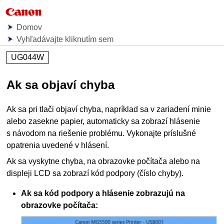
Domov
Vyhľadávajte kliknutím sem
UG044W
Ak sa objaví chyba
Ak sa pri tlači objaví chyba, napríklad sa v
zariadení
minie
alebo zasekne papier, automaticky sa zobrazí hlásenie
s návodom na riešenie problému.
Vykonajte príslušné
opatrenia uvedené v hlásení.
Ak sa vyskytne chyba, na obrazovke počítača alebo na
displeji
LCD
sa zobrazí kód podpory (číslo chyby).
Ak sa kód podpory a hlásenie zobrazujú na
obrazovke počítača: