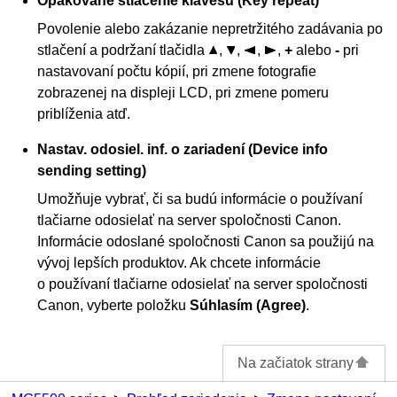
Opakované stlačenie klávesu
(Key repeat)
Povolenie alebo zakázanie nepretržitého zadávania po
stlačení a podržaní tlačidla
,
,
,
,
+
alebo
-
pri
nastavovaní počtu kópií, pri zmene fotografie
zobrazenej na displeji
LCD
, pri zmene pomeru
priblíženia atď.
Nastav. odosiel. inf. o zariadení
(Device info
sending setting)
Umožňuje vybrať, či sa budú informácie o používaní
tlačiarne
odosielať na server spoločnosti
Canon
.
Informácie odoslané spoločnosti
Canon
sa použijú na
vývoj lepších produktov.
Ak chcete informácie
o používaní
tlačiarne
odosielať na server spoločnosti
Canon
, vyberte položku
Súhlasím
(Agree)
.
Na začiatok strany