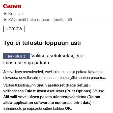
Kotisivu
Käynnistä haku napsauttamalla tätä
UG012W
Työ ei tulostu loppuun asti
Valitse asetukseksi, ettei
Tarkistus 1:
tulostustietoja pakata.
Jos valitset asetukseksi, ettei tulostustietoja pakata käytössä
olevassa sovellusohjelmistossa, tulostusjälki saattaa parantua.
Valitse tulostinajurin
Sivun asetukset
(Page Setup)
-
välilehdessä
Tulostuksen asetukset
(Print Options)
.
Valitse
Älä salli sovelluksen pakata tulostettavaa tietoa
(Do not
allow application software to compress print data)
-
valintaruutu ja napsauta sitten kohtaa
OK
.