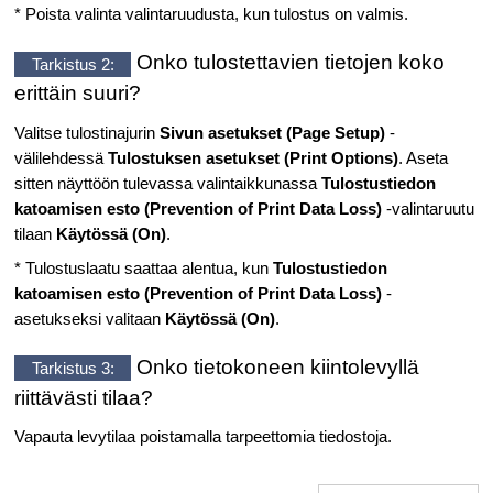
* Poista valinta valintaruudusta, kun tulostus on valmis.
Onko tulostettavien tietojen koko
Tarkistus 2:
erittäin suuri?
Valitse tulostinajurin
Sivun asetukset
(Page Setup)
-
välilehdessä
Tulostuksen asetukset
(Print Options)
.
Aseta
sitten näyttöön tulevassa valintaikkunassa
Tulostustiedon
katoamisen esto
(Prevention of Print Data Loss)
-valintaruutu
tilaan
Käytössä
(On)
.
* Tulostuslaatu saattaa alentua, kun
Tulostustiedon
katoamisen esto
(Prevention of Print Data Loss)
-
asetukseksi valitaan
Käytössä
(On)
.
Onko tietokoneen kiintolevyllä
Tarkistus 3:
riittävästi tilaa?
Vapauta levytilaa poistamalla tarpeettomia tiedostoja.