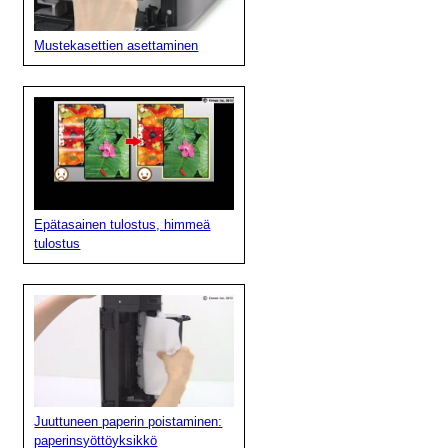
Mustekasettien asettaminen
Epätasainen tulostus, himmeä
tulostus
Juuttuneen paperin poistaminen:
paperinsyöttöyksikkö