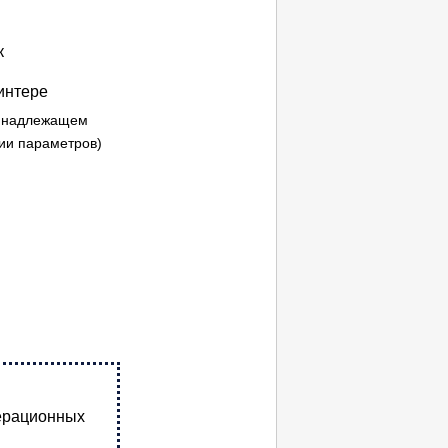
к
интере
 надлежащем
ии параметров)
перационных