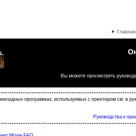
Главная
О
Вы можете просмотреть руководст
икладных программах, используемых с принтером см. в ру
Руководства к пр
мент
Movie FAQ
.