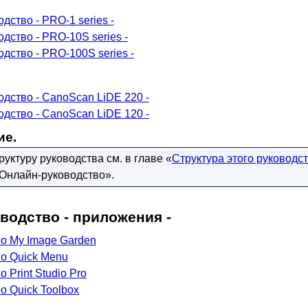
дство - PRO-1 series -
дство - PRO-10S series -
дство - PRO-100S series -
дство - CanoScan LiDE 220 -
дство - CanoScan LiDE 120 -
ие.
уктуру руководства см. в главе «
Структура этого руководс
 Онлайн-руководство».
оводство
- приложения -
о My Image Garden
о Quick Menu
 Print Studio Pro
о Quick Toolbox