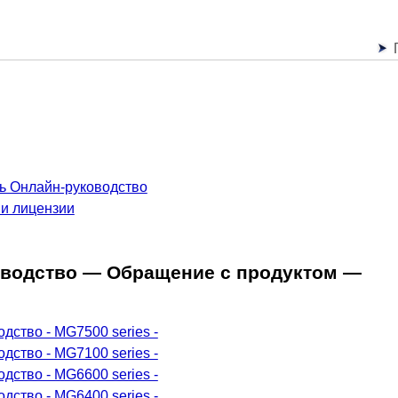
ть Онлайн-руководство
 и лицензии
оводство
— Обращение с продуктом —
дство - MG7500 series -
дство - MG7100 series -
дство - MG6600 series -
дство - MG6400 series -