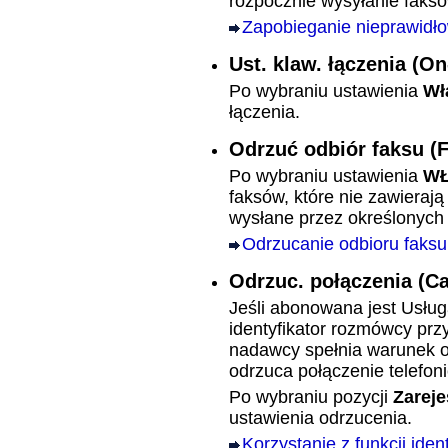
rozpocznie wysyłanie faksó
Zapobieganie nieprawidł
Ust. klaw. łączenia
(On
Po wybraniu ustawienia
Wł
łączenia.
Odrzuć odbiór faksu
(
Po wybraniu ustawienia
WŁ
faksów, które nie zawierają
wysłane przez określonyc
Odrzucanie odbioru faksu
Odrzuc. połączenia
(Ca
Jeśli abonowana jest Usłu
identyfikator rozmówcy prz
nadawcy spełnia warunek o
odrzuca połączenie telefon
Po wybraniu pozycji
Zarej
ustawienia odrzucenia.
Korzystanie z funkcji ide