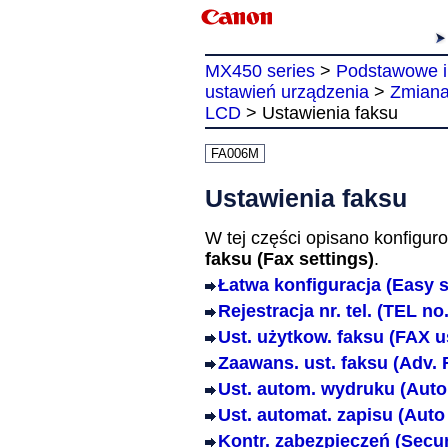
MX450 series
>
Podstawowe i
ustawień urządzenia
>
Zmiana
LCD
>
Ustawienia faksu
FA006M
Ustawienia faksu
W tej części opisano konfigu
faksu
(Fax settings)
.
Łatwa konfiguracja
(Easy 
Rejestracja nr. tel.
(TEL no.
Ust. użytkow. faksu
(FAX u
Zaawans. ust. faksu
(Adv. 
Ust. autom. wydruku
(Auto
Ust. automat. zapisu
(Auto
Kontr. zabezpieczeń
(Secur