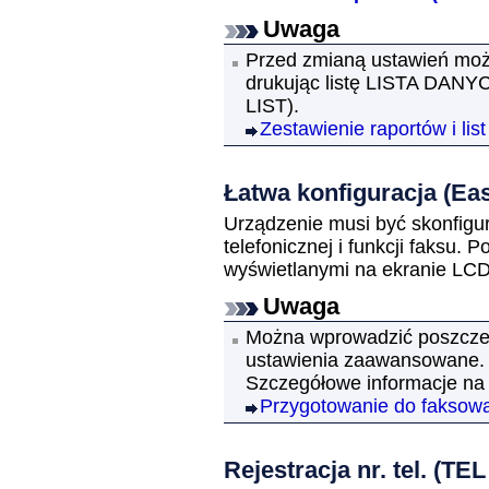
Uwaga
Przed zmianą ustawień moż
drukując listę
LISTA DANY
LIST)
.
Zestawienie raportów i list
Łatwa konfiguracja
(Ea
Urządzenie
musi być skonfigu
telefonicznej i funkcji faksu.
Po
wyświetlanymi na ekranie
LC
Uwaga
Można wprowadzić poszczeg
ustawienia zaawansowane.
Szczegółowe informacje na
Przygotowanie do faksow
Rejestracja nr. tel.
(TEL 