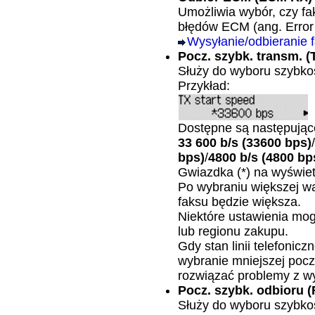
Umożliwia wybór, czy fa
błędów ECM (ang. Error
Wysyłanie/odbieranie 
Pocz. szybk. transm.
(
Służy do wyboru szybkoś
Przykład:
Dostępne są następując
33 600 b/s
(33600 bps)
/
bps)
/
4800 b/s
(4800 bp
Gwiazdka (*) na wyświe
Po wybraniu większej wa
faksu będzie większa.
Niektóre ustawienia mog
lub regionu zakupu.
Gdy stan linii telefonicz
wybranie mniejszej pocz
rozwiązać problemy z w
Pocz. szybk. odbioru
(
Służy do wyboru szybkoś