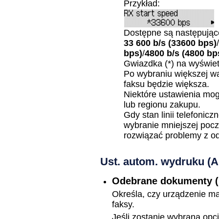
Przykład:
Dostępne są następując
33 600 b/s
(33600 bps)
/
bps)
/
4800 b/s
(4800 bp
Gwiazdka (*) na wyświe
Po wybraniu większej w
faksu będzie większa.
Niektóre ustawienia mog
lub regionu zakupu.
Gdy stan linii telefonicz
wybranie mniejszej poc
rozwiązać problemy z o
Ust. autom. wydruku
(A
Odebrane dokumenty
Określa, czy urządzenie m
faksy.
Jeśli zostanie wybrana opc