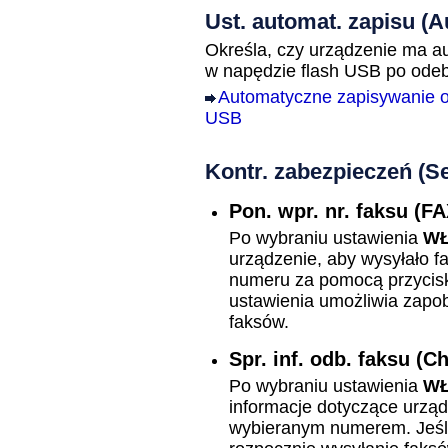
Ust. automat. zapisu
(A
Określa, czy urządzenie ma a
w napędzie flash
USB
po odeb
Automatyczne zapisywanie o
USB
Kontr. zabezpieczeń
(Se
Pon. wpr. nr. faksu
(FA
Po wybraniu ustawienia
WŁ
urządzenie
, aby wysyłało 
numeru za pomocą przycis
ustawienia umożliwia zapob
faksów.
Spr. inf. odb. faksu
(Ch
Po wybraniu ustawienia
WŁ
informacje dotyczące
urząd
wybieranym numerem.
Jeś