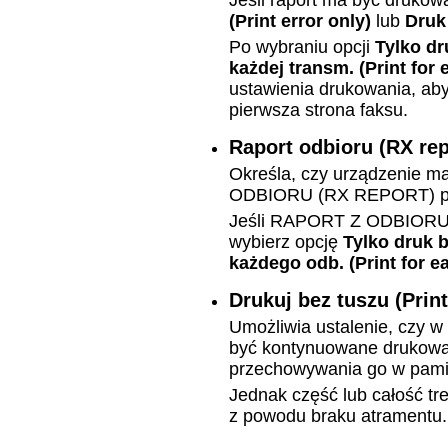
Jeśli raport ma być drukow
(Print error only)
lub
Druk
Po wybraniu opcji
Tylko dr
każdej transm.
(Print for
ustawienia drukowania, ab
pierwsza strona faksu.
Raport odbioru
(RX rep
Określa, czy urządzenie 
ODBIORU
(RX REPORT)
p
Jeśli
RAPORT Z ODBIOR
wybierz opcję
Tylko druk 
każdego odb.
(Print for 
Drukuj bez tuszu
(Prin
Umożliwia ustalenie, czy 
być kontynuowane drukowa
przechowywania go w pam
Jednak część lub całość t
z powodu braku atramentu.