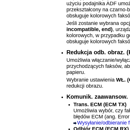
użyciu podajnika
ADF
umożl
przekształcony na czarno-bi
obsługuje kolorowych faks
Jeśli zostanie wybrana opc
incompatible, end)
,
urząd
kolorowych, w przypadku 
obsługuje kolorowych faks
Redukcja odb. obraz.
(
Umożliwia włączanie/wyłąc
przychodzących faksów, a
papieru.
Wybranie ustawienia
WŁ.
(
redukcji obrazu.
Komunik. zaawansow.
Trans. ECM
(ECM TX)
Umożliwia wybór, czy fa
błędów ECM (ang. Error
Wysyłanie/odbieranie 
Odbiór ECM
(ECM RX)