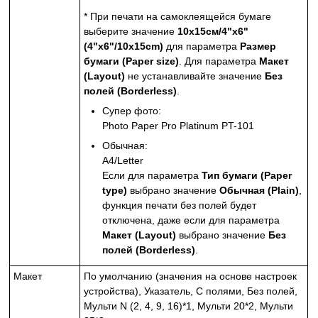
* При печати на самоклеящейся бумаге
выберите значение
10x15см/4"x6"
(4"x6"/10x15cm)
для параметра
Размер
бумаги
(Paper size)
.
Для параметра
Макет
(Layout)
не устанавливайте значение
Без
полей
(Borderless)
.
Супер фото:
Photo Paper Pro Platinum
PT-101
Обычная:
A4/Letter
Если для параметра
Тип бумаги
(Paper
type)
выбрано значение
Обычная
(Plain)
,
функция печати без полей будет
отключена, даже если для параметра
Макет
(Layout)
выбрано значение
Без
полей
(Borderless)
.
Макет
По умолчанию (значения на основе настроек
устройства
), Указатель, С полями, Без полей,
Мульти N (2, 4, 9, 16)*1, Мульти 20*2, Мульти