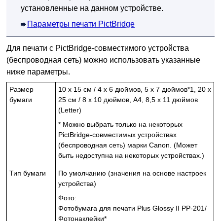
установленные на данном
устройстве
.
Параметры печати PictBridge
Для печати с
PictBridge
-совместимого устройства
(беспроводная сеть) можно использовать указанные
ниже параметры.
Размер
10 x 15 см / 4 x 6 дюймов, 5 x 7 дюймов*1, 20 x
бумаги
25 см / 8 x 10 дюймов, A4, 8,5 x 11 дюймов
(Letter)
* Можно выбрать только на некоторых
PictBridge
-совместимых устройствах
(беспроводная сеть) марки
Canon
.
(Может
быть недоступна на некоторых устройствах.)
Тип бумаги
По умолчанию (значения на основе настроек
устройства
)
Фото:
Фотобумага для печати Plus Glossy II
PP-201
/
Фотонаклейки
*