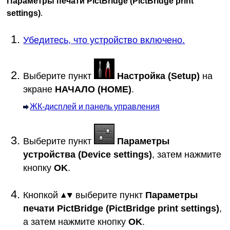
Параметры печати PictBridge
(PictBridge print
settings)
.
Убедитесь, что устройство включено.
Выберите пункт
Настройка
(Setup)
на
экране
НАЧАЛО
(HOME)
.
ЖК-дисплей и панель управления
Выберите пункт
Параметры
устройства
(Device settings)
, затем нажмите
кнопку
OK
.
Кнопкой
выберите пункт
Параметры
печати PictBridge
(PictBridge print settings)
,
а затем нажмите кнопку
OK
.