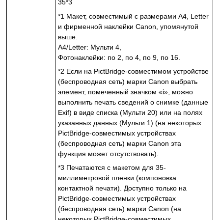
35*3
*1 Макет, совместимый с размерами A4, Letter
и фирменной наклейки
Canon
, упомянутой
выше.
A4/Letter: Мульти 4,
Фотонаклейки
: по 2, по 4, по 9, по 16.
*2 Если на
PictBridge
-совместимом устройстве
(беспроводная сеть) марки
Canon
выбрать
элемент, помеченный значком «i», можно
выполнить печать сведений о снимке (данные
Exif
) в виде списка (Мульти 20) или на полях
указанных данных (Мульти 1) (на некоторых
PictBridge
-совместимых устройствах
(беспроводная сеть) марки
Canon
эта
функция может отсутствовать).
*3 Печатаются с макетом для 35-
миллиметровой пленки (компоновка
контактной печати).
Доступно только на
PictBridge
-совместимых устройствах
(беспроводная сеть) марки
Canon
(на
некоторых
PictBridge
-совместимых