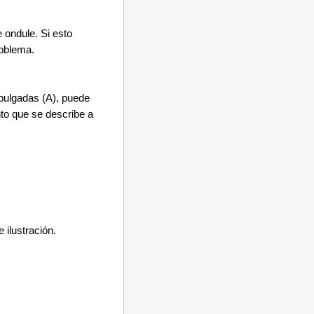
 ondule.
Si esto
roblema.
 pulgadas (A), puede
nto que se describe a
 ilustración.