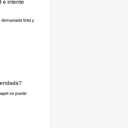
d e intente
 demasiada tinta y
.
omendada?
papel se puede