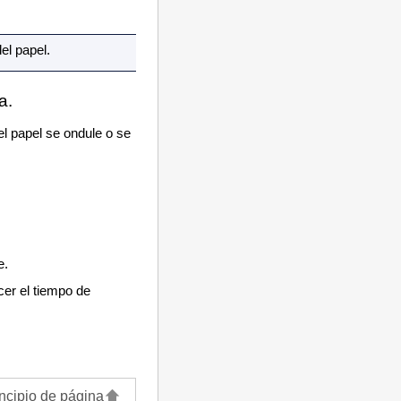
el papel.
a.
el papel se ondule o se
e.
cer el tiempo de
ncipio de página