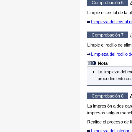
¿
Comprobación 6
Limpie el
cristal de la p
Limpieza del cristal 
¿
Comprobación 7
Limpie el
rodillo de ali
Limpieza del rodillo 
Nota
La limpieza del
ro
procedimiento cu
¿
Comprobación 8
La impresión a dos caras
impresas salgan manc
Realice el proceso de li
Limpieza del interior 