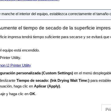
 manche el interior del
equipo
, establezca correctamente el tamaño d
umente el tiempo de secado de la superficie impres
ficie impresa tendrá tiempo suficiente para secarse y se evitará que 
el
equipo
está encendido.
Printer Utility
.
n IJ Printer Utility
guración personalizada
(Custom Settings)
en el menú desplegabl
 deslizante
Tiempo de secado:
(Ink Drying Wait Time:)
para estable
nuación, haga clic en
Aplicar
(Apply)
.
aje y haga clic en
OK
.
Pri