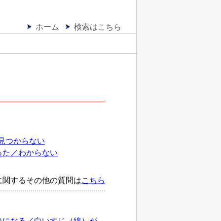
ホーム
検索はこちら
が見つからない
った／わからない
に関するその他の質問は
こちら
色になる／白いすじ（線）が