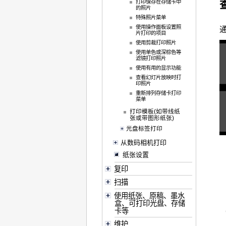
打印保存在存储卡中
的照片
特殊照片菜单
使用操作面板设置照
片打印的项目
使用剪裁打印照片
使用单色或深棕色等
滤镜打印照片
使用有用的显示功能
查看幻灯片放映时打
印照片
重新排列存储卡打印
菜单
打印模板(如带线纸
张或带图形纸张)
光盘标签打印
从数码相机打印
纸张设置
复印
扫描
使用纸张、原稿、墨水
盒、可打印光盘、存储
卡等
维护