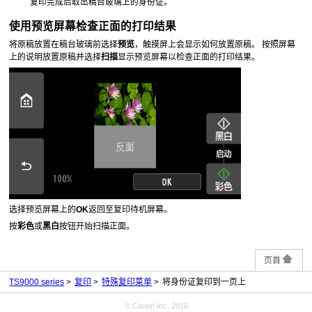
复印完成后取出
稿台玻璃
上的身份证。
使用预览屏幕检查正面的打印结果
将原稿放置在
稿台玻璃
前选择
预览
，
触摸屏
上会显示如何放置原稿。
按照屏幕
上的说明放置原稿并选择
扫描
显示预览屏幕以检查正面的打印结果。
选择预览屏幕上的
OK
返回至复印待机屏幕。
按
彩色
或
黑白
按钮开始扫描正面。
页首
TS9000 series
复印
特殊复印菜单
将身份证复印到一页上
© Canon Inc. 2016