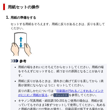
用紙セットの操作
用紙の準備をする
セットする用紙をそろえます。用紙に反りがあるときは、反りを直して
ください。
参考
用紙の端をきれいにそろえてからセットしてください。用紙の端
をそろえずにセットすると、紙づまりの原因となることがありま
す。
用紙に反りがあるときは、逆向きに曲げて反りを直してから（表
面が波状にならないように）セットしてください。
反りの直しかたについては「
印刷面が汚れる／こすれる／インク
がにじむ／用紙が反る
」の
を参照してください。
チェック 3
キヤノン写真用紙・絹目調 SG-201をご使用の場合は、用紙が反
っていてもそのまま1枚ずつセットして使用してください。丸める
と用紙の表面にひび割れが発生し、印刷品質が低下する場合があ