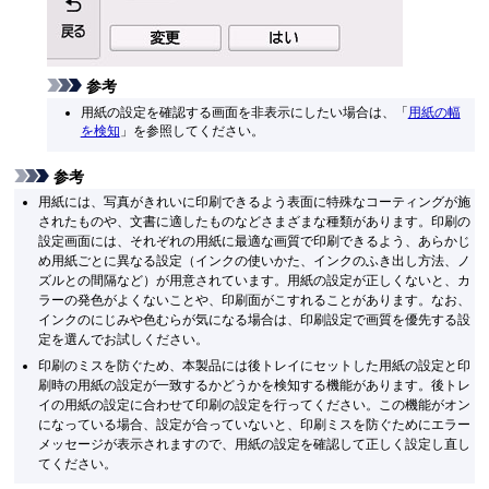
参考
用紙の設定を確認する画面を非表示にしたい場合は、「
用紙の幅
を検知
」を参照してください。
参考
用紙には、写真がきれいに印刷できるよう表面に特殊なコーティングが施
されたものや、文書に適したものなどさまざまな種類があります。印刷の
設定画面には、それぞれの用紙に最適な画質で印刷できるよう、あらかじ
め用紙ごとに異なる設定（インクの使いかた、インクのふき出し方法、ノ
ズルとの間隔など）が用意されています。用紙の設定が正しくないと、カ
ラーの発色がよくないことや、印刷面がこすれることがあります。なお、
インクのにじみや色むらが気になる場合は、印刷設定で画質を優先する設
定を選んでお試しください。
印刷のミスを防ぐため、本製品には後トレイにセットした用紙の設定と印
刷時の用紙の設定が一致するかどうかを検知する機能があります。後トレ
イの用紙の設定に合わせて印刷の設定を行ってください。この機能がオン
になっている場合、設定が合っていないと、印刷ミスを防ぐためにエラー
メッセージが表示されますので、用紙の設定を確認して正しく設定し直し
てください。