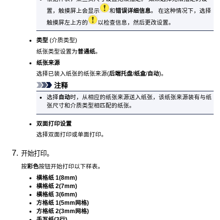
置，
触摸屏
上会显示
和
错误详细信息
。
在这种情况下，选择
触摸屏
左上方的
以检查信息，然后更改设置。
类型
(介质类型)
纸张类型设置为
普通纸
。
纸张来源
选择已装入纸张的纸张来源(
后端托盘
/
纸盒
/
自动
)。
注释
选择
自动
时，从相应的纸张来源送入纸张，该纸张来源装有与纸
张尺寸和介质类型相匹配的纸张。
双面打印设置
选择双面打印或单面打印。
开始打印。
按
彩色
按钮开始打印以下样表。
横格纸 1(8mm)
横格纸 2(7mm)
横格纸 3(6mm)
方格纸 1(5mm网格)
方格纸 2(3mm网格)
手写纸(3行)