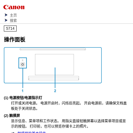
主页
搜索
S714
操作面板
(1)
电源
按钮/
电源
指示灯
打开或关闭电源。
电源开启时，闪烁后亮起。
开启电源前，请确保
文档盖
板
处于关闭状态。
(2)
触摸屏
显示信息、菜单项和工作状态。
用指尖直接轻触屏幕以选择菜单项目或显
示的按钮。
打印前，也可以预览存储卡上的照片。