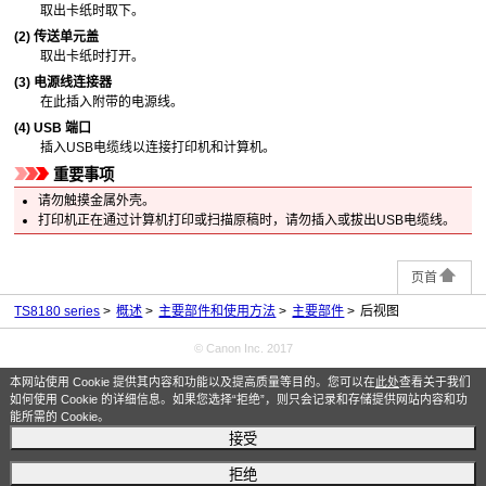
取出卡纸时取下。
(2)
传送单元盖
取出卡纸时打开。
(3)
电源线连接器
在此插入附带的电源线。
(4)
USB 端口
插入
USB
电缆线以连接
打印机
和计算机。
重要事项
请勿触摸金属外壳。
打印机
正在通过计算机打印或扫描原稿时，请勿插入或拔出
USB
电缆线。
页首
TS8180 series
概述
主要部件和使用方法
主要部件
后视图
© Canon Inc. 2017
本网站使用 Cookie 提供其内容和功能以及提高质量等目的。您可以在
此处
查看关于我们
如何使用 Cookie 的详细信息。如果您选择“拒绝”，则只会记录和存储提供网站内容和功
能所需的 Cookie。
接受
拒绝