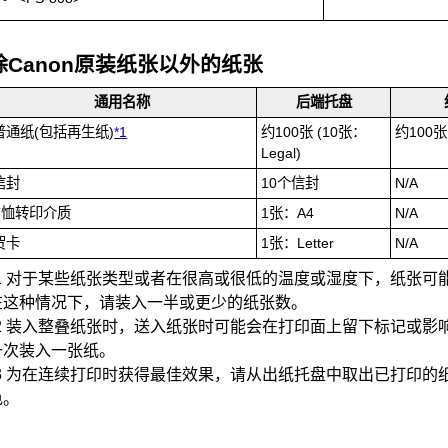
除
Canon
原装纸张以外的纸张
通用名称
后端托盘
普通纸(包括再生纸)
*1
约100张
(10张：
约100张
Legal)
信封
10个信封
N/A
T恤转印介质
1张：A4
N/A
贺卡
1张：Letter
N/A
1
对于某些纸张类型或者在很高或很低的温度或湿度下，纸张可
在这种情况下，请装入一半或更少的纸张数。
2
装入整叠纸张时，送入纸张时可能会在打印面上留下标记或影
一次装入一张纸。
3
为在连续打印时获得最佳效果，请从
出纸托盘
中取出已打印的
色。