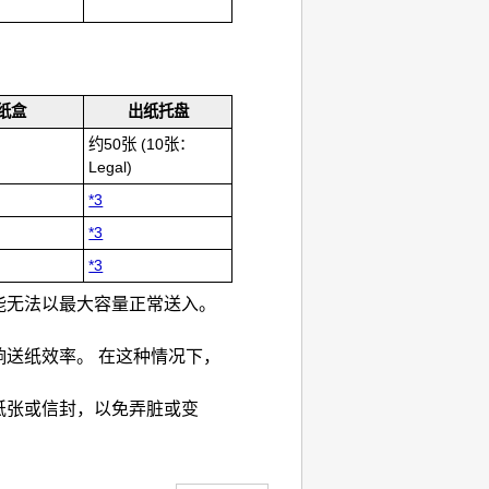
纸盒
出纸托盘
约50张
(10张：
Legal)
*3
*3
*3
能无法以最大容量正常送入。
响送纸效率。
在这种情况下，
纸张或信封，以免弄脏或变