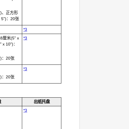
 6")、正方形
x 5")：20张
*3
18厘米(5" x
*3
" x 10")：
6")：20张
*3
6")：20张
盘
出纸托盘
*3