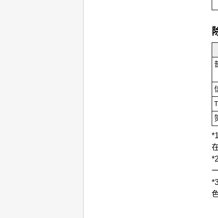
*
*
*