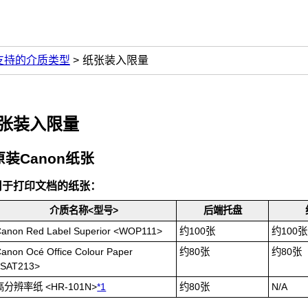
支持的介质类型
纸张装入限量
张装入限量
原装
Canon
纸张
用于打印文档的纸张：
介质名称<型号>
后端托盘
anon Red Label Superior
<
WOP111
>
约100张
约100张
anon Océ Office Colour Paper
约80张
约80张
<
SAT213
>
高分辨率纸
<
HR-101N
>
*1
约80张
N/A