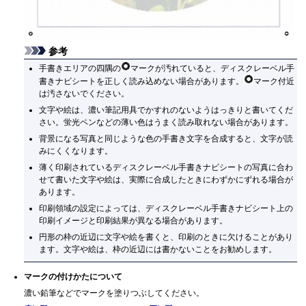
参考
手書きエリアの四隅の
マークが汚れていると、ディスクレーベル手
書きナビシートを正しく読み込めない場合があります。
マーク付近
は汚さないでください。
文字や絵は、濃い筆記用具でかすれのないようはっきりと書いてくだ
さい。蛍光ペンなどの薄い色はうまく読み取れない場合があります。
背景になる写真と同じような色の手書き文字を合成すると、文字が読
みにくくなります。
薄く印刷されているディスクレーベル手書きナビシートの写真に合わ
せて書いた文字や絵は、実際に合成したときにわずかにずれる場合が
あります。
印刷領域の設定によっては、ディスクレーベル手書きナビシート上の
印刷イメージと印刷結果が異なる場合があります。
円形の枠の近辺に文字や絵を書くと、印刷のときに欠けることがあり
ます。文字や絵は、枠の近辺には書かないことをお勧めします。
マークの付けかたについて
濃い鉛筆などでマークを塗りつぶしてください。