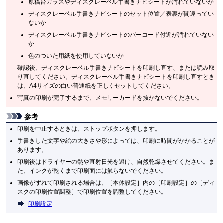
原稿台ガラスやディスクレーベル手書きナビシートが汚れていないか
ディスクレーベル手書きナビシートのセット位置／表裏が間違ってい
ないか
ディスクレーベル手書きナビシートのバーコード付近が汚れていない
か
色のついた用紙を使用していないか
確認後、ディスクレーベル手書きナビシートを印刷し直す、または読み取
り直してください。ディスクレーベル手書きナビシートを印刷し直すとき
は、A4サイズの白い普通紙を正しくセットしてください。
写真の印刷が完了するまで、メモリーカードを抜かないでください。
参考
印刷を中止するときは、ストップボタンを押します。
手書きした文字や絵の大きさや形によっては、印刷に時間がかかることが
あります。
印刷後はドライヤーの熱や直射日光を避け、自然乾燥させてください。ま
た、インクが乾くまで印刷面には触らないでください。
画像がずれて印刷される場合は、［
本体設定
］内の［
印刷設定
］の［
ディ
スクの印刷位置調整
］で印刷位置を調整してください。
印刷設定