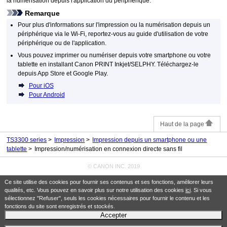
la numérisation depuis l'application du périphérique.
Remarque
Pour plus d'informations sur l'impression ou la numérisation depuis un
périphérique via le
Wi-Fi
, reportez-vous au guide d'utilisation de votre
périphérique ou de l'application.
Vous pouvez imprimer ou numériser depuis votre smartphone ou votre
tablette en installant
Canon PRINT Inkjet/SELPHY
.
Téléchargez-le
depuis
App Store
et
Google Play
.
Pour
iOS
Pour
Android
Haut de la page
TS3300 series
Impression
Impression depuis un smartphone ou une
tablette
Impression/numérisation en connexion directe sans fil
© CANON INC. 2019
Ce site utilise des cookies pour fournir ses contenus et ses fonctions, améliorer leurs
qualités, etc. Vous pouvez en savoir plus sur notre utilisation des cookies
ici
. Si vous
sélectionnez "Refuser", seuls les cookies nécessaires pour fournir le contenu et les
fonctions du site sont enregistrés et stockés.
Accepter