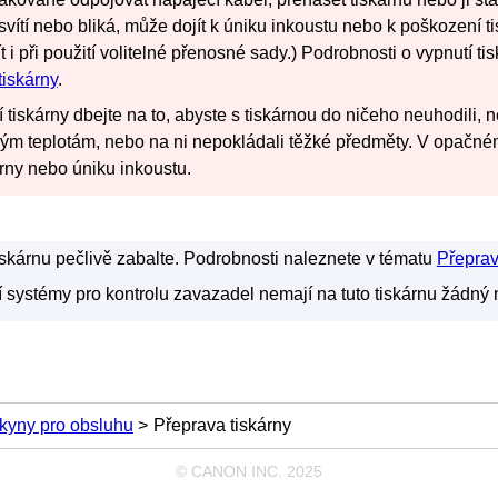
svítí nebo bliká, může dojít k úniku inkoustu nebo k poškození
t
 i při použití volitelné přenosné sady.)
Podrobnosti o vypnutí
ti
tiskárny
.
í
tiskárny
dbejte na to, abyste s
tiskárnou
do ničeho neuhodili, ne
ým teplotám, nebo na ni nepokládali těžké předměty.
V opačném
árny
nebo úniku inkoustu.
iskárnu
pečlivě zabalte.
Podrobnosti naleznete v tématu
Přeprav
í systémy pro kontrolu zavazadel nemají na tuto
tiskárnu
žádný n
kyny pro obsluhu
Přeprava tiskárny
© CANON INC. 2025