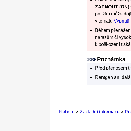
ZAPNOUT
(ON)
potížím může dojít
v tématu
Vypnutí 
Během přenášen
nárazům či vysok
k poškození
tisk
Poznámka
Před přenosem
t
Rentgen ani dalš
Nahoru
Základní informace
Po