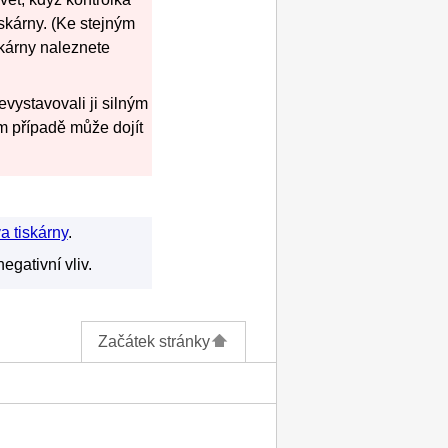
iskárny
.
(Ke stejným
skárny
naleznete
vystavovali ji silným
 případě může dojít
a tiskárny
.
egativní vliv.
Začátek stránky