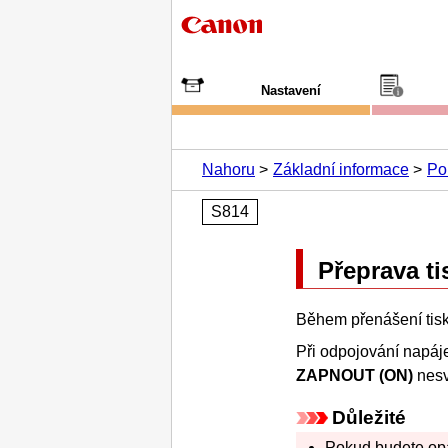
Nastavení
Nahoru
Základní informace
Po
S814
Přeprava
t
Během přenášení
tis
Při odpojování napáj
ZAPNOUT
(ON)
nesví
Důležité
Pokud budete opa