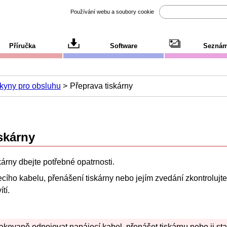
Používání webu a soubory cookie
Příručka
Software
Seznám
kyny pro obsluhu
Přeprava tiskárny
iskárny
kárny
dbejte potřebné opatrnosti.
ecího kabelu, přenášení
tiskárny
nebo jejím zvedání zkontrolujte
tí.
kovaně odpojovat napájecí kabel, přenášet
tiskárnu
nebo ji sta