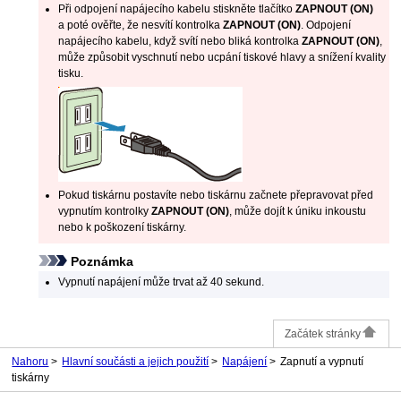
Při odpojení napájecího kabelu stiskněte tlačítko
ZAPNOUT
(ON)
a poté ověřte, že nesvítí kontrolka
ZAPNOUT
(ON)
.
Odpojení
napájecího kabelu, když svítí nebo bliká kontrolka
ZAPNOUT
(ON)
,
může způsobit vyschnutí nebo ucpání
tiskové hlavy
a snížení kvality
tisku.
Pokud
tiskárnu
postavíte nebo
tiskárnu
začnete přepravovat před
vypnutím kontrolky
ZAPNOUT
(ON)
, může dojít k úniku inkoustu
nebo k poškození
tiskárny
.
Poznámka
Vypnutí napájení může trvat až 40 sekund.
Začátek stránky
Nahoru
Hlavní součásti a jejich použití
Napájení
Zapnutí a vypnutí
tiskárny