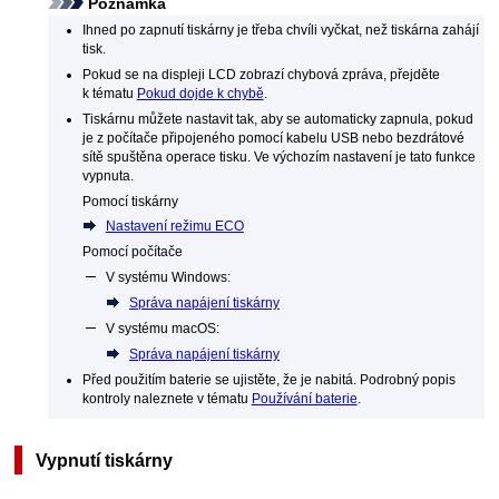
Poznámka
Ihned po zapnutí
tiskárny
je třeba chvíli vyčkat, než
tiskárna
zahájí
tisk.
Pokud se na displeji
LCD
zobrazí chybová zpráva, přejděte
k tématu
Pokud dojde k chybě
.
Tiskárnu
můžete nastavit tak, aby se automaticky zapnula, pokud
je z počítače připojeného pomocí kabelu
USB
nebo bezdrátové
sítě spuštěna operace tisku.
Ve výchozím nastavení je tato funkce
vypnuta.
Pomocí
tiskárny
Nastavení režimu ECO
Pomocí počítače
V systému
Windows
:
Správa napájení tiskárny
V systému
macOS
:
Správa napájení tiskárny
Před použitím baterie se ujistěte, že je nabitá.
Podrobný popis
kontroly naleznete v tématu
Používání baterie
.
Vypnutí
tiskárny