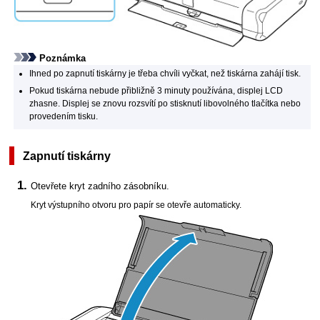
Poznámka
Ihned po zapnutí
tiskárny
je třeba chvíli vyčkat, než
tiskárna
zahájí tisk.
Pokud
tiskárna
nebude přibližně 3 minuty používána, displej
LCD
zhasne.
Displej se znovu rozsvítí po stisknutí libovolného tlačítka nebo
provedením tisku.
Zapnutí
tiskárny
Otevřete
kryt zadního zásobníku
.
Kryt výstupního otvoru pro papír
se otevře automaticky.