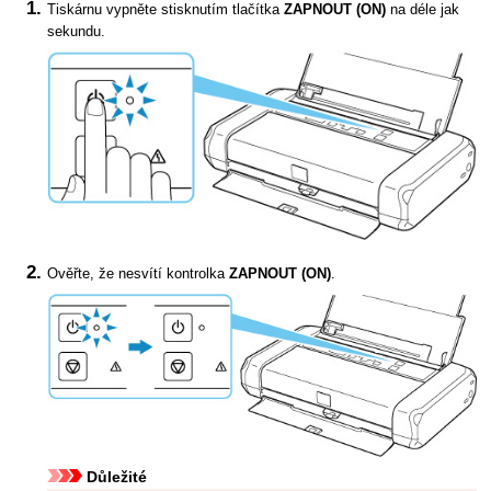
Tiskárnu
vypněte stisknutím tlačítka
ZAPNOUT
(ON)
na déle jak
sekundu.
Ověřte, že nesvítí kontrolka
ZAPNOUT
(ON)
.
Důležité