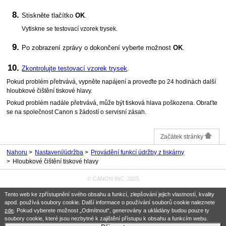
Stiskněte tlačítko
OK
.
Vytiskne se testovací vzorek trysek.
Po zobrazení zprávy o dokončení vyberte možnost
OK
.
Zkontrolujte testovací vzorek trysek
.
Pokud problém přetrvává, vypněte napájení a proveďte po 24 hodinách další
hloubkové čištění
tiskové hlavy
.
Pokud problém nadále přetrvává, může být
tisková hlava
poškozena.
Obraťte
se na společnost
Canon
s žádostí o servisní zásah.
Začátek stránky
Nahoru
Nastavení/údržba
Provádění funkcí údržby z tiskárny
Hloubkové čištění tiskové hlavy
© CANON INC. 2025
Tento web ke zpřístupnění svého obsahu a funkcí, zlepšování jejich vlastností, kvality
apod. používá soubory cookie. Další informace o používání souborů cookie naleznete
zde
. Pokud vyberete možnost „Odmítnout“, generovány a ukládány budou pouze ty
soubory cookie, které jsou nezbytné k zajištění přístupu k obsahu a funkcím webu.