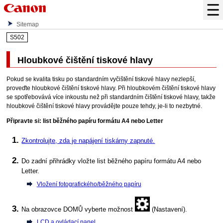
Sitemap
S502
Hloubkové čištění tiskové hlavy
Pokud se kvalita tisku po standardním vyčištění
tiskové hlavy
nezlepší,
proveďte hloubkové čištění
tiskové hlavy
.
Při hloubkovém čištění
tiskové hlavy
se spotřebovává více inkoustu než při standardním čištění
tiskové hlavy
, takže
hloubkové čištění
tiskové hlavy
provádějte pouze tehdy, je-li to nezbytné.
Připravte si: list běžného papíru formátu A4 nebo Letter
Zkontrolujte, zda je napájení
tiskárny
zapnuté.
Do
zadní přihrádky
vložte list běžného papíru formátu A4 nebo
Letter.
Vložení fotografického/běžného papíru
Na obrazovce DOMŮ vyberte možnost
(Nastavení).
LCD a ovládací panel