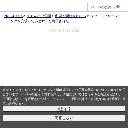
ページの先頭へ
PRO-4100S
よくあるご質問
印刷が開始されない
タッチスクリーンに
［インクを充填しています］と表示された
© CANON INC. 2019
当サイトでは、サイトのコンテンツ・機能提供および品質改善等のためにCookieを使用
しています。Cookieの使用に関する詳しい情報については
こちら
をご確認ください。
「同意しない」を選択された場合、コンテンツ・機能の提供に必須なCookieの記録・保
存のみ行います。
同意する
同意しない