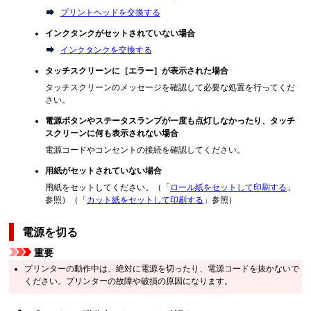
プリントヘッドを交換する
インクタンク
がセットされていない場合
インクタンクを交換する
タッチスクリーン
に［
エラー
］が表示された場合
タッチスクリーン
のメッセージを確認して必要な処置を行ってくだ
さい。
電源
ボタンや
ステータス
ランプが一度も点灯しなかったり、
タッチ
スクリーン
に何も表示されない場合
電源コードやコンセントの接続を確認してください。
用紙がセットされていない場合
用紙をセットしてください。（「
ロール紙をセットして印刷する
」
参照）（「
カット紙をセットして印刷する
」参照）
電源を切る
重要
プリンターの動作中は、絶対に電源を切ったり、電源コードを抜かないで
ください。プリンターの故障や破損の原因になります。