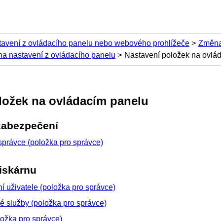
tavení z ovládacího panelu nebo webového prohlížeče
Změna
a nastavení z ovládacího panelu
Nastavení položek na ovlá
ložek na
ovládacím panelu
zabezpečení
správce (položka pro správce)
tiskárnu
í uživatele (položka pro správce)
 služby (položka pro správce)
ložka pro správce)