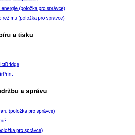
 energie (položka pro správce)
o režimu (položka pro správce)
íru a tisku
ictBridge
irPrint
údržbu a správu
waru (položka pro správce)
rně
oložka pro správce)