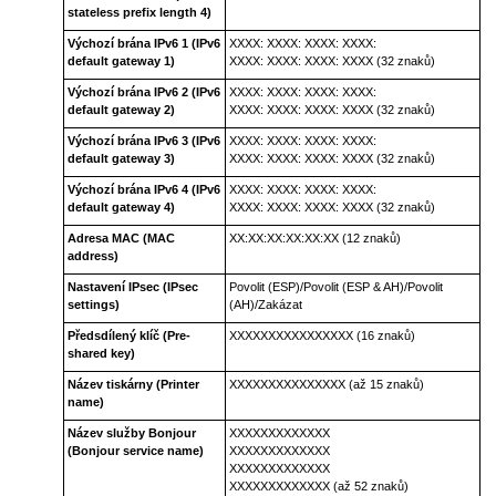
stateless prefix length 4)
Výchozí brána IPv6 1
(IPv6
XXXX: XXXX: XXXX: XXXX:
default gateway 1)
XXXX: XXXX: XXXX: XXXX (32 znaků)
Výchozí brána IPv6 2
(IPv6
XXXX: XXXX: XXXX: XXXX:
default gateway 2)
XXXX: XXXX: XXXX: XXXX (32 znaků)
Výchozí brána IPv6 3
(IPv6
XXXX: XXXX: XXXX: XXXX:
default gateway 3)
XXXX: XXXX: XXXX: XXXX (32 znaků)
Výchozí brána IPv6 4
(IPv6
XXXX: XXXX: XXXX: XXXX:
default gateway 4)
XXXX: XXXX: XXXX: XXXX (32 znaků)
Adresa MAC
(MAC
XX:XX:XX:XX:XX:XX (12 znaků)
address)
Nastavení IPsec
(IPsec
Povolit (ESP)
/
Povolit (ESP & AH)
/
Povolit
settings)
(AH)
/
Zakázat
Předsdílený klíč
(Pre-
XXXXXXXXXXXXXXXX (16 znaků)
shared key)
Název tiskárny
(Printer
XXXXXXXXXXXXXXX (až 15 znaků)
name)
Název služby Bonjour
XXXXXXXXXXXXX
(Bonjour service name)
XXXXXXXXXXXXX
XXXXXXXXXXXXX
XXXXXXXXXXXXX (až 52 znaků)