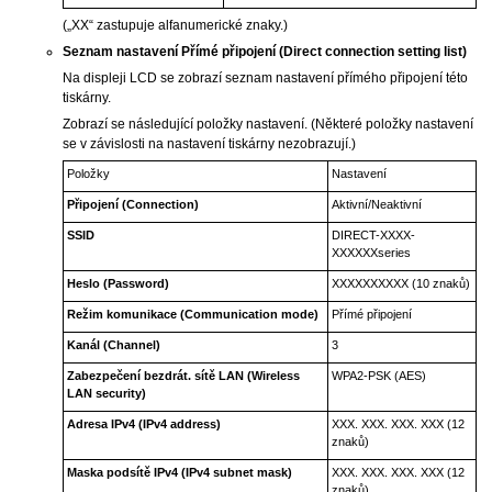
(„XX“ zastupuje alfanumerické znaky.)
Seznam nastavení Přímé připojení
(Direct connection setting list)
Na displeji
LCD
se zobrazí seznam nastavení přímého připojení této
tiskárny
.
Zobrazí se následující položky nastavení.
(Některé položky nastavení
se v závislosti na nastavení
tiskárny
nezobrazují.)
Položky
Nastavení
Připojení
(Connection)
Aktivní
/
Neaktivní
SSID
DIRECT-XXXX-
XXXXXXseries
Heslo
(Password)
XXXXXXXXXX (10 znaků)
Režim komunikace
(Communication mode)
Přímé připojení
Kanál
(Channel)
3
Zabezpečení bezdrát. sítě LAN
(Wireless
WPA2-PSK (AES)
LAN security)
Adresa IPv4
(IPv4 address)
XXX. XXX. XXX. XXX (12
znaků)
Maska podsítě IPv4
(IPv4 subnet mask)
XXX. XXX. XXX. XXX (12
znaků)