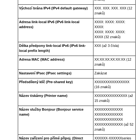
Výchozí brána IPv4
(IPv4 default gateway)
XXX. XXX. XXX. XXX (12
znaků)
Adresa link-local IPv6
(IPv6 link-local
XXXX: XXXX: XXXX:
address)
XXXX:
XXXX: XXXX: XXXX:
XXXX (32 znaků)
Délka předpony link-local IPv6
(IPv6 link-
XXX (až 3 čísla)
local prefix length)
Adresa MAC
(MAC address)
XX:XX:XX:XX:XX:XX (12
znaků)
Nastavení IPsec
(IPsec settings)
Zakázat
Předsdílený klíč
(Pre-shared key)
XXXXXXXXXXXXXXXX
(16 znaků)
Název tiskárny
(Printer name)
XXXXXXXXXXXXXXX (až
15 znaků)
Název služby Bonjour
(Bonjour service
XXXXXXXXXXXXX
name)
XXXXXXXXXXXXX
XXXXXXXXXXXXX
XXXXXXXXXXXXX (až 52
znaků)
Název zařízení pro přímé připoj.
(Direct
XXXXXX-XXXXXXseries