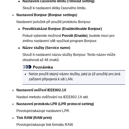
Nastavení časového limitu
(Timeout setting)
Slouží k nastavení délky časového limitu.
Nastavení Bonjour
(Bonjour settings)
Nastavení položek při použití protokolu Bonjour.
Povolit/zakázat Bonjour
(Enable/disable Bonjour)
Pokud vyberete možnost
Povolit
(Enable)
, budete moci pro
změnu nastavení sítě využívat program
Bonjour
.
Název služby
(Service name)
Slouží k nastavení názvu služby
Bonjour
.
Tento název může
obsahovat až 48 znaků.
Poznámka
Nelze použít stejný název služby, jaký je již použitý pro jiná
zařízení připojená k síti LAN.
Nastavení ověření IEEE802.1X
Nastaví metodu ověřování na
IEEE802.1X
atd.
Nastavení protokolu LPR
(LPR protocol setting)
Povoluje/zakazuje nastavení LPR.
Tisk RAW
(RAW print)
Povoluje/zakazuje tisk formátu
RAW
.