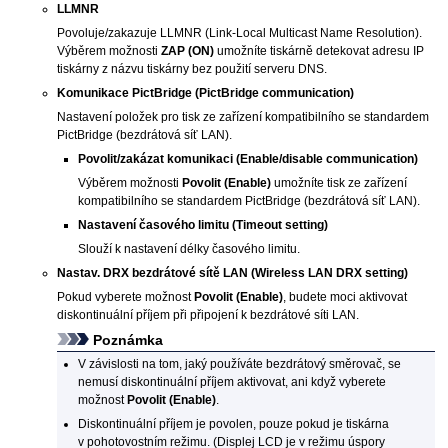
LLMNR
Povoluje/zakazuje LLMNR (Link-Local Multicast Name Resolution).
Výběrem možnosti
ZAP
(ON)
umožníte
tiskárně
detekovat adresu
IP
tiskárny
z názvu
tiskárny
bez použití serveru DNS.
Komunikace PictBridge
(PictBridge communication)
Nastavení položek pro tisk ze zařízení kompatibilního se standardem
PictBridge
(bezdrátová síť LAN).
Povolit/zakázat komunikaci
(Enable/disable communication)
Výběrem možnosti
Povolit
(Enable)
umožníte tisk ze zařízení
kompatibilního se standardem
PictBridge
(bezdrátová síť LAN).
Nastavení časového limitu
(Timeout setting)
Slouží k nastavení délky časového limitu.
Nastav. DRX bezdrátové sítě LAN
(Wireless LAN DRX setting)
Pokud vyberete možnost
Povolit
(Enable)
, budete moci aktivovat
diskontinuální příjem při připojení k bezdrátové síti LAN.
Poznámka
V závislosti na tom, jaký používáte bezdrátový směrovač, se
nemusí diskontinuální příjem aktivovat, ani když vyberete
možnost
Povolit
(Enable)
.
Diskontinuální příjem je povolen, pouze pokud je
tiskárna
v pohotovostním režimu.
(Displej
LCD
je v režimu úspory