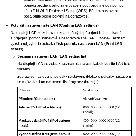
pomocí bezdrátového směrovače s podporou metody pomocí
kódu PIN
Wi-Fi Protected Setup
(
WPS
).
Během nastavení
postupujte podle pokynů na obrazovce.
Potvrdit nastavení sítě LAN
(Confirm LAN settings)
Na displeji
LCD
se zobrazí seznam přímých připojení k této
tiskárně
a připojení pomocí kabelové a bezdrátové sítě LAN.
Chcete-li seznam
vytisknout, vyberte položku
Tisk podrob. nastavení LAN
(Print LAN
details)
.
Seznam nastavení LAN
(LAN setting list)
Na displeji
LCD
se zobrazí seznam nastavení kabelové sítě LAN této
tiskárny
.
Zobrazí se následující položky nastavení.
(Některé položky nastavení
se v závislosti na nastavení
tiskárny
nezobrazují.)
Položky
Nastavení
Připojení
(Connection)
Aktivní
/
Neaktivní
Adresa IPv4
(IPv4 address)
XXX. XXX. XXX. XXX (12
znaků)
Maska podsítě IPv4
(IPv4 subnet
XXX. XXX. XXX. XXX (12
mask)
znaků)
Výchozí brána IPv4
(IPv4 default
XXX. XXX. XXX. XXX (12