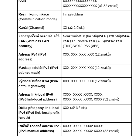
SSID
XXXXXXXXXXXXXXXX
XXXXXXXXXXXXXXXX (až 32 znaků)
Režim komunikace
Infrastruktura
(Communication mode)
Kanál
(Channel)
XX (až 2 čísla)
Zabezpečení bezdrát. sítě
Neaktivní
/
WEP (64 bitů)
/
WEP (128 bitů)
/
WPA-
LAN
(Wireless LAN
PSK (TKIP)
/
WPA-PSK (AES)
/
WPA2-PSK
security)
(TKIP)
/
WPA2-PSK (AES)
Adresa IPv4
(IPv4
XXX. XXX. XXX. XXX (12 znaků)
address)
Maska podsítě IPv4
(IPv4
XXX. XXX. XXX. XXX (12 znaků)
subnet mask)
Výchozí brána IPv4
(IPv4
XXX. XXX. XXX. XXX (12 znaků)
default gateway)
Adresa link-local IPv6
XXXX: XXXX: XXXX: XXXX:
(IPv6 link-local address)
XXXX: XXXX: XXXX: XXXX (32 znaků)
Délka předpony link-local
XXX (až 3 čísla)
IPv6
(IPv6 link-local prefix
length)
Ručně zadaná adresa IPv6
XXXX: XXXX: XXXX: XXXX:
(IPv6 manual address)
XXXX: XXXX: XXXX: XXXX (32 znaků)