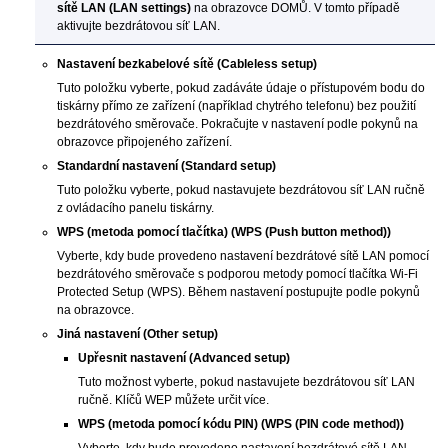
sítě LAN
(LAN settings)
na obrazovce DOMŮ.
V tomto případě
aktivujte bezdrátovou síť LAN.
Nastavení bezkabelové sítě
(Cableless setup)
Tuto položku vyberte, pokud zadáváte údaje o přístupovém bodu do
tiskárny
přímo ze zařízení (například chytrého telefonu) bez použití
bezdrátového směrovače.
Pokračujte v nastavení podle pokynů na
obrazovce připojeného zařízení.
Standardní nastavení
(Standard setup)
Tuto položku vyberte, pokud nastavujete bezdrátovou síť LAN ručně
z
ovládacího panelu
tiskárny
.
WPS (metoda pomocí tlačítka)
(WPS (Push button method))
Vyberte, kdy bude provedeno nastavení bezdrátové sítě LAN pomocí
bezdrátového směrovače s podporou metody pomocí tlačítka
Wi-Fi
Protected Setup
(
WPS
).
Během nastavení postupujte podle pokynů
na obrazovce.
Jiná nastavení
(Other setup)
Upřesnit nastavení
(Advanced setup)
Tuto možnost vyberte, pokud nastavujete bezdrátovou síť LAN
ručně.
Klíčů
WEP
můžete určit více.
WPS (metoda pomocí kódu PIN)
(WPS (PIN code method))
Vyberte, kdy bude provedeno nastavení bezdrátové sítě LAN