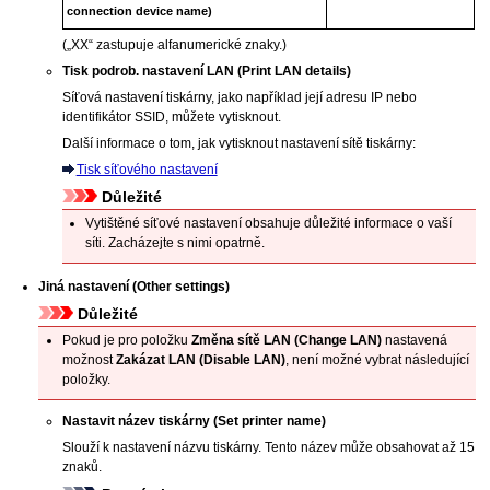
connection device name)
(„XX“ zastupuje alfanumerické znaky.)
Tisk podrob. nastavení LAN
(Print LAN details)
Síťová nastavení
tiskárny
, jako například její adresu
IP
nebo
identifikátor SSID, můžete vytisknout.
Další informace o tom, jak vytisknout nastavení sítě
tiskárny
:
Tisk síťového nastavení
Důležité
Vytištěné síťové nastavení obsahuje důležité informace o vaší
síti.
Zacházejte s nimi opatrně.
Jiná nastavení
(Other settings)
Důležité
Pokud je pro položku
Změna sítě LAN
(Change LAN)
nastavená
možnost
Zakázat LAN
(Disable LAN)
, není možné vybrat následující
položky.
Nastavit název tiskárny
(Set printer name)
Slouží k nastavení názvu
tiskárny
.
Tento název může obsahovat až 15
znaků.