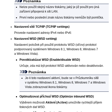
Poznámka
Nelze použít stejný název
tiskárny
, jaký je již použit pro jiná
zařízení připojená k síti LAN.
První nebo poslední znak názvu
tiskárny
nemůže být pomlčka.
Nastavení sítě TCP/IP
(TCP/IP settings)
Provede nastavení adresy
IPv4
nebo
IPv6
:
Nastavení WSD
(WSD setting)
Nastavení položek při použití protokolu
WSD
(síťový protokol
podporovaný systémem
Windows 8.1
,
Windows 8
,
Windows 7
a
Windows Vista
).
Povolit/zakázat WSD
(Enable/disable WSD)
Určuje, zda má být protokol
WSD
aktivován nebo deaktivován.
Poznámka
Je-li toto nastavení aktivní, bude se v Průzkumníku sítě
v systému
Windows 8.1
,
Windows 8
,
Windows 7
a
Windows
Vista
zobrazovat ikona
tiskárny
.
Optimalizovat příchozí WSD
(Optimize inbound WSD)
Výběrem možnosti
Aktivní
(Active)
umožníte rychlejší příjem
tiskových dat
WSD
.