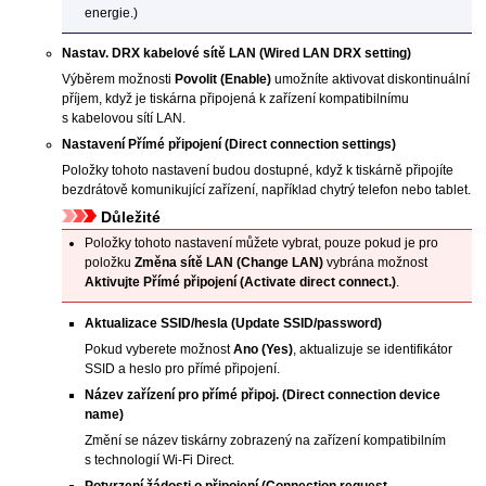
energie.)
Nastav. DRX kabelové sítě LAN
(Wired LAN DRX setting)
Výběrem možnosti
Povolit
(Enable)
umožníte aktivovat diskontinuální
příjem, když je
tiskárna
připojená k zařízení kompatibilnímu
s kabelovou sítí LAN.
Nastavení Přímé připojení
(Direct connection settings)
Položky tohoto nastavení budou dostupné, když k
tiskárně
připojíte
bezdrátově komunikující zařízení, například chytrý telefon nebo tablet.
Důležité
Položky tohoto nastavení můžete vybrat, pouze pokud je pro
položku
Změna sítě LAN
(Change LAN)
vybrána možnost
Aktivujte Přímé připojení
(Activate direct connect.)
.
Aktualizace SSID/hesla
(Update SSID/password)
Pokud vyberete možnost
Ano
(Yes)
, aktualizuje se identifikátor
SSID a heslo pro přímé připojení.
Název zařízení pro přímé připoj.
(Direct connection device
name)
Změní se název
tiskárny
zobrazený na zařízení kompatibilním
s technologií
Wi-Fi
Direct.
Potvrzení žádosti o připojení
(Connection request