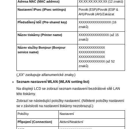
Adresa MAC
(MAC address)
XX:XX:XX:XX:XX:XX (12 znaků)
Nastavení IPsec
(IPsec settings)
Povolit (ESP)
/
Povolit (ESP &
AH)
/
Povolit (AH)
/
Zakázat
Předsdílený klíč
(Pre-shared key)
XXXXXXXXXXXXXXXX (16
znaků)
Název tiskárny
(Printer name)
XXXXXXXXXXXXXXX (až 15
znaků)
Název služby Bonjour
(Bonjour
XXXXXXXXXXXXX
service name)
XXXXXXXXXXXXX
XXXXXXXXXXXXX
XXXXXXXXXXXXX (až 52
znaků)
(„XX“ zastupuje alfanumerické znaky.)
Seznam nastavení WLAN
(WLAN setting list)
Na displeji
LCD
se zobrazí seznam nastavení bezdrátové sítě LAN
této
tiskárny
.
Zobrazí se následující položky nastavení.
(Některé položky nastavení
se v závislosti na nastavení
tiskárny
nezobrazují.)
Položky
Nastavení
Připojení
(Connection)
Aktivní
/
Neaktivní