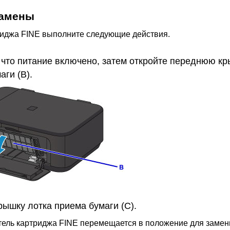
замены
риджа FINE
выполните следующие действия.
 что питание включено, затем откройте
переднюю кр
маги
(B).
рышку лотка приема бумаги
(C).
ель картриджа FINE
перемещается в положение для замен