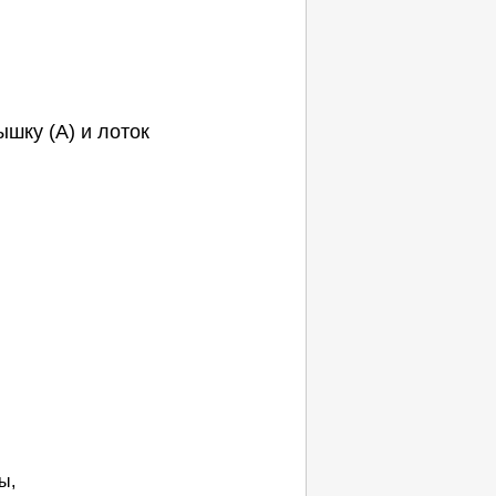
ышку
(A) и
лоток
ы,