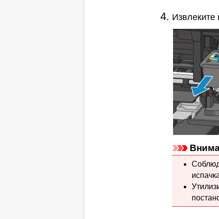
Извлеките
Внима
Соблюд
испачк
Утилиз
постан