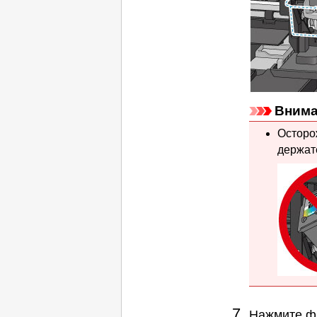
Внима
Осторо
держат
Нажмите
ф