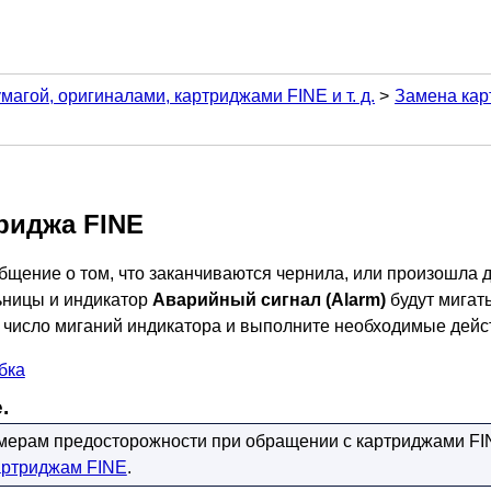
агой, оригиналами, картриджами FINE и т. д.
Замена кар
риджа FINE
бщение о том, что заканчиваются чернила, или произошла 
ьницы
и индикатор
Аварийный сигнал
(Alarm)
будут мигат
 число миганий индикатора и выполните необходимые дейс
бка
.
мерам предосторожности при обращении с
картриджами FI
артриджам FINE
.