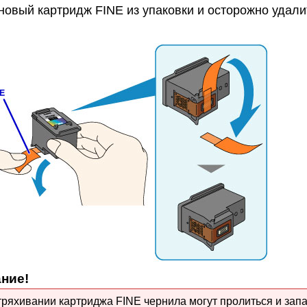
 новый
картридж FINE
из упаковки и осторожно удал
ние!
тряхивании
картриджа FINE
чернила могут пролиться и запа