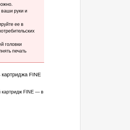
ожно.
 ваши руки и
ируйте ее в
потребительских
й головки
нять печать
 картриджа FINE
й
картридж FINE
— в