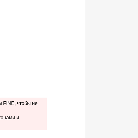
м FINE
, чтобы не
конами и