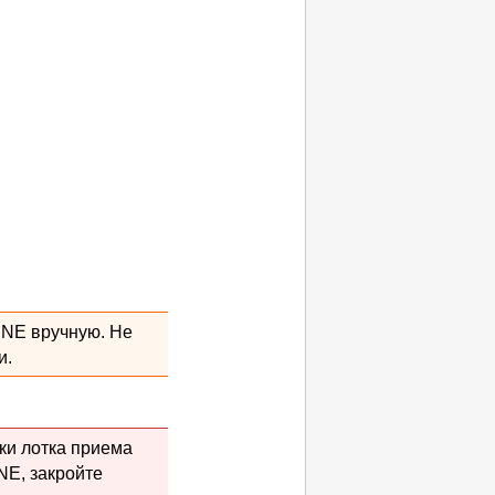
INE
вручную.
Не
и.
ки лотка приема
INE
, закройте