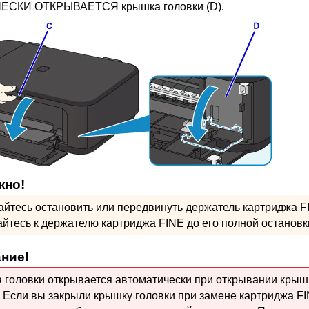
ЧЕСКИ ОТКРЫВАЕТСЯ
крышка головки
(D).
жно!
айтесь остановить или передвинуть
держатель картриджа F
айтесь к
держателю картриджа FINE
до его полной остановк
ние!
 головки
открывается автоматически при открывании
крыш
.
Если вы закрыли
крышку головки
при замене
картриджа F