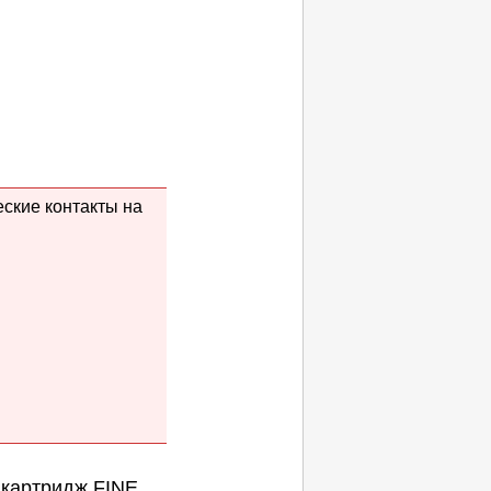
еские контакты на
ь
картридж FINE
.