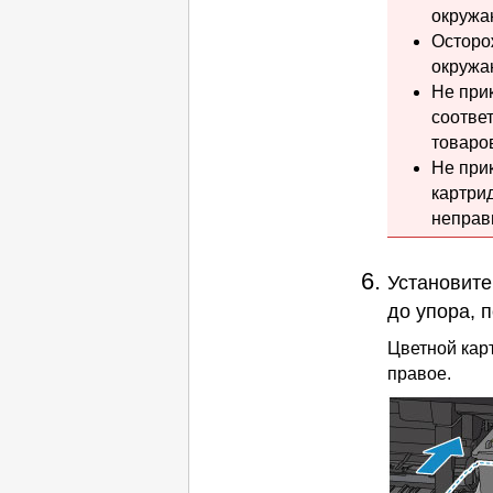
окружа
Осторо
окружа
Не при
соотве
товаро
Не при
картри
неправ
Установит
до упора, 
Цветной
кар
правое.