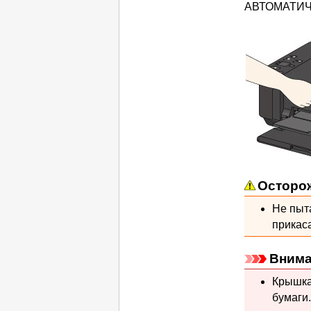
АВТОМАТИ
Осторо
Не пыт
прикас
Внима
Крышка
бумаги