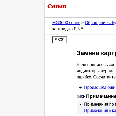
MG3600 series
Обращение с бум
картриджа FINE
S309
Замена
карт
Если появилось соо
индикаторы чернил
ошибке.
Сосчитайте
Произошла оши
Примечание
Примечания по 
Примечания к к