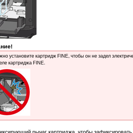
ние!
жно установите
картридж FINE
, чтобы он не задел электрич
еле картриджа FINE
.
иксирующий рычаг картриджа
, чтобы зафиксироват