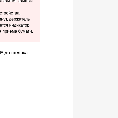
открытия
крышки
стройства
.
инут,
держатель
ется индикатор
а приема бумаги
,
NE
до щелчка.