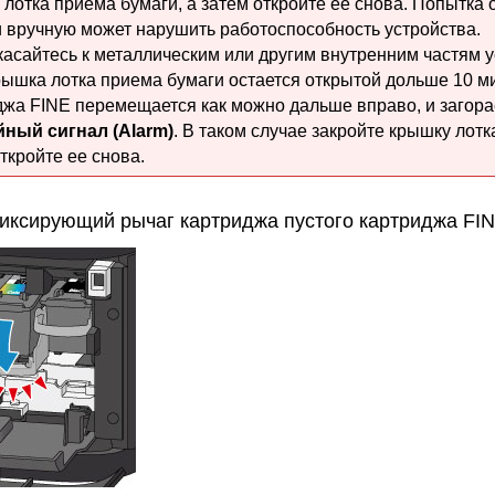
 лотка приема бумаги
, а затем откройте ее снова.
Попытка 
и
вручную может нарушить работоспособность
устройства
.
касайтесь к металлическим или другим внутренним частям
у
рышка лотка приема бумаги
остается открытой дольше 10 м
джа FINE
перемещается как можно дальше вправо, и загора
йный сигнал
(Alarm)
.
В таком случае закройте
крышку лотк
ткройте ее снова.
иксирующий рычаг картриджа
пустого
картриджа FI