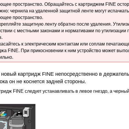
ющее пространство.
Обращайтесь с
картриджем FINE
остор
жно: чернила на удаленной защитной ленте могут испачкать
ющее пространство.
крепляйте защитную ленту обратно после удаления.
Утилиз
тствии с местными законами и нормативами по утилизации 
в.
касайтесь к электрическим контактам или
соплам печатающе
джа FINE
.
При прикосновении к ним
устройство
может выпол
ильно.
е новый
картридж FINE
непосредственно в
держатель
пока он не коснется задней стороны.
тридж FINE
следует устанавливать в левое гнездо, а черны