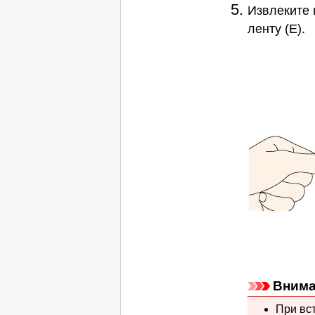
Извлеките
ленту (E).
Внима
При вс