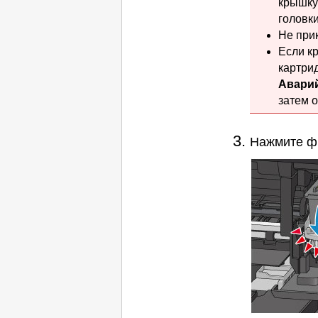
крышку
головк
Не при
Если
к
картри
Авари
затем о
Нажмите
ф