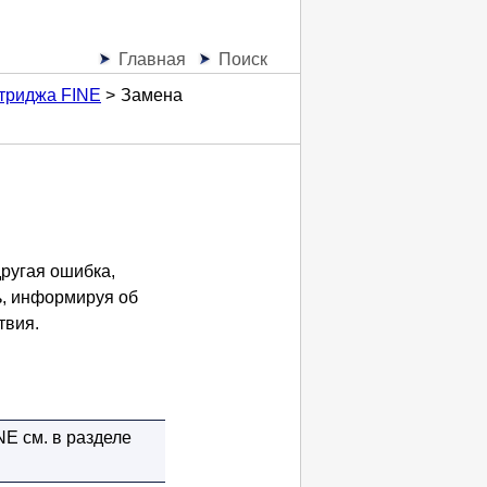
Главная
Поиск
триджа FINE
Замена
другая ошибка,
ь, информируя об
твия.
NE
см. в разделе