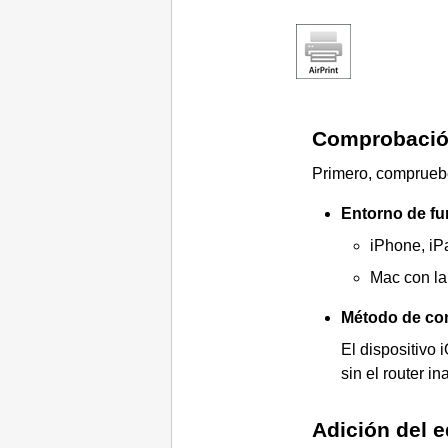
Comprobación
Primero, compruebe
Entorno de f
iPhone
,
iP
Mac
con la
Método de co
El dispositivo
sin el router in
Adición del 