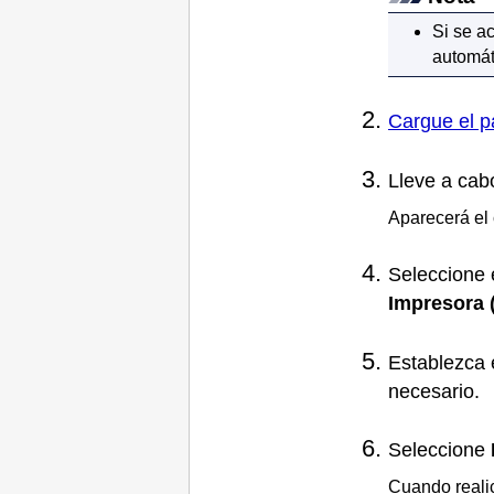
Si se a
automát
Cargue el p
Lleve a cab
Aparecerá el 
Seleccione
Impresora
Establezca 
necesario.
Seleccione
Cuando reali