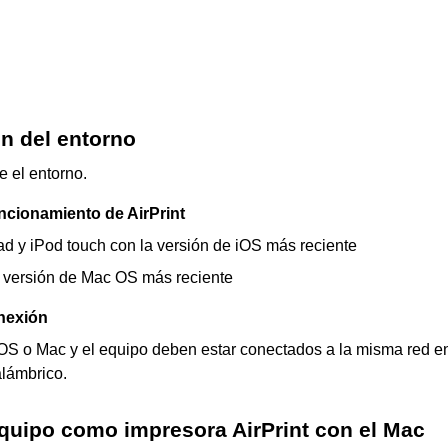
 del entorno
 el entorno.
uncionamiento de
AirPrint
ad
y
iPod touch
con la versión de
iOS
más reciente
 versión de
Mac OS
más reciente
nexión
iOS
o
Mac
y el
equipo
deben estar conectados a la misma red e
alámbrico.
equipo como impresora
AirPrint
con el
Mac