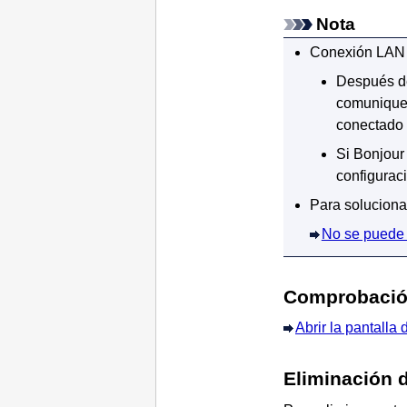
Nota
Conexión LAN 
Después d
comunique 
conectado a
Si
Bonjour
configurac
Para soluciona
No se puede i
Comprobación
Abrir la pantalla
Eliminación 