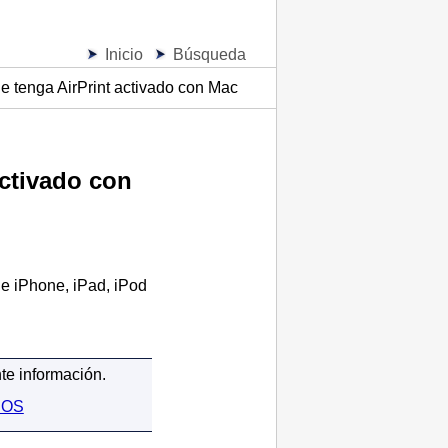
Inicio
Búsqueda
e tenga AirPrint activado con Mac
ctivado con
de
iPhone
,
iPad
,
iPod
nte información.
 iOS