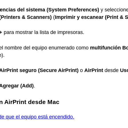
encias del sistema
(System Preferences)
y seleccion
(Printers & Scanners)
(
Imprimir y escanear
(Print & 
+
para mostrar la lista de impresoras.
el nombre del
equipo
enumerado como
multifunción B
n)
.
AirPrint seguro
(Secure AirPrint)
o
AirPrint
desde
Us
Agregar
(Add)
.
on
AirPrint
desde
Mac
e que el equipo está encendido.