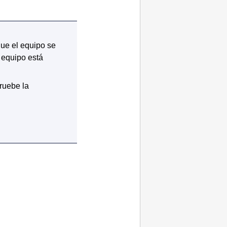
que el
equipo
se
l
equipo
está
uebe la