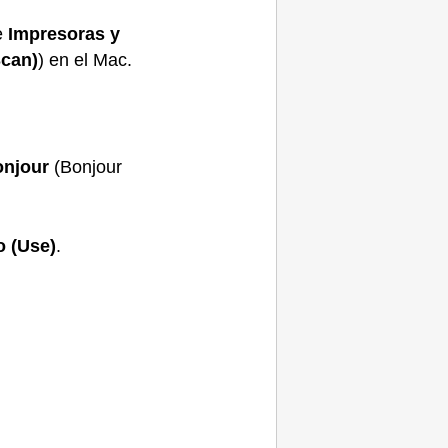
e
Impresoras y
Scan)
) en el
Mac
.
onjour
(Bonjour
o
(Use)
.