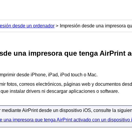
esión desde un ordenador
Impresión desde una impresora qu
sde una impresora que tenga
AirPrint
a
imprimir desde
iPhone
,
iPad
,
iPod touch
o
Mac
.
mir fotos, correos electrónicos, páginas web y documentos des
 que instalar drivers ni descargar aplicaciones o software.
ir mediante
AirPrint
desde un dispositivo
iOS
, consulte la siguie
 una impresora que tenga AirPrint activado con un dispositivo