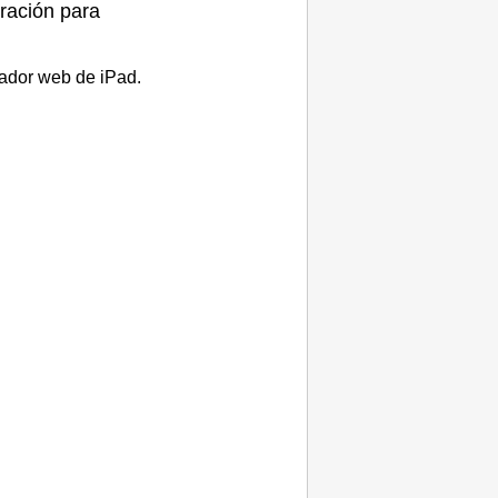
eración para
egador web de
iPad
.