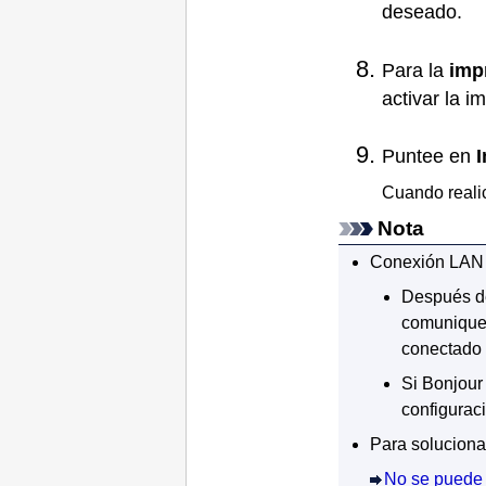
deseado.
Para la
imp
activar la i
Puntee en
I
Cuando reali
Nota
Conexión LAN 
Después d
comunique 
conectado a
Si
Bonjour
configurac
Para soluciona
No se puede i