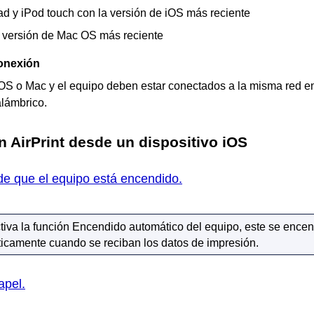
ad
y
iPod touch
con la versión de
iOS
más reciente
 versión de
Mac OS
más reciente
onexión
iOS
o
Mac
y el
equipo
deben estar conectados a la misma red e
alámbrico.
on
AirPrint
desde un dispositivo
iOS
e que el equipo está encendido.
ctiva la función Encendido automático del
equipo
,
este
se encen
icamente cuando se reciban los datos de impresión.
apel.