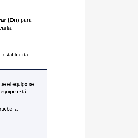
var
(On)
para
varla.
n establecida.
que el
equipo
se
l
equipo
está
uebe la