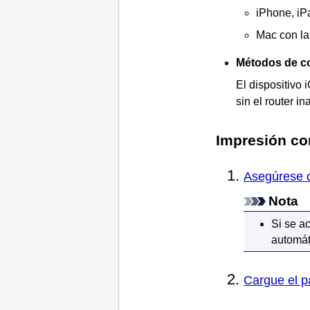
iPhone
,
iP
Mac
con la
Métodos de c
El dispositivo
sin el router in
Impresión c
Asegúrese d
Nota
Si se a
automát
Cargue el p