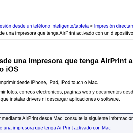
esión desde un teléfono inteligente/tableta
Impresión directa
e una impresora que tenga AirPrint activado con un dispositiv
sde una impresora que tenga
AirPrint
a
vo
iOS
imprimir desde
iPhone
,
iPad
,
iPod touch
o
Mac
.
mir fotos, correos electrónicos, páginas web y documentos des
 que instalar drivers ni descargar aplicaciones o software.
ir mediante
AirPrint
desde
Mac
, consulte la siguiente información
e una impresora que tenga AirPrint activado con Mac