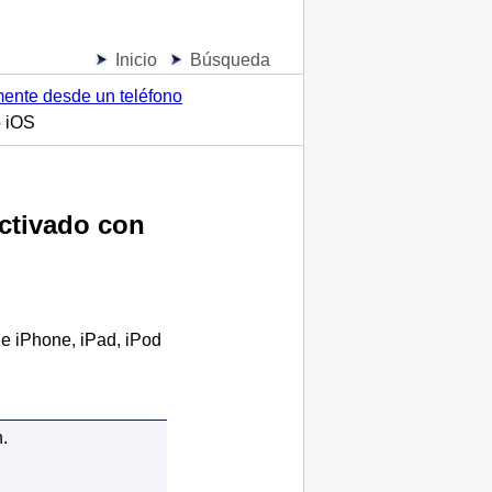
Inicio
Búsqueda
mente desde un teléfono
o iOS
ctivado con
de
iPhone
,
iPad
,
iPod
.