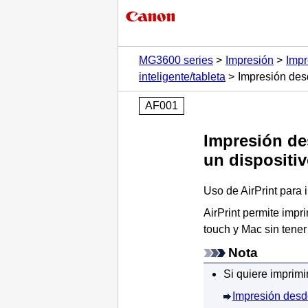
MG3600 series
Impresión
Impr
inteligente/tableta
Impresión desd
AF001
Impresión de
un dispositi
Uso de
AirPrint
para 
AirPrint
permite impri
touch
y
Mac
sin tener
Nota
Si quiere imprim
Impresión desd