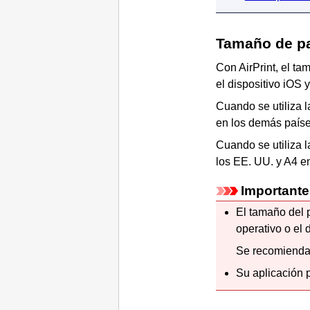
Tamaño de p
Con
AirPrint
, el ta
el dispositivo
iOS
y
Cuando se utiliza l
en los demás paíse
Cuando se utiliza 
los EE. UU. y A4 e
Importante
El tamaño del p
operativo o el d
Se recomienda 
Su aplicación 