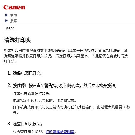
主页
搜索
S501
清洗打印头
如果打印的喷嘴检查图案中线条缺失或出现水平白色条纹，请清洗
打印头
。
清
洗疏通喷嘴并恢复打印头状况。
清洗
打印头
消耗墨水，因此请仅在需要时清洗
打印头
。
确保电源已开启。
按住
停止
按钮直至
警告
指示灯闪烁两次，然后立即松开按钮。
打印机
开始清洗
打印头
。
电源
指示灯闪烁后亮起时，清洁将完成。
打印机
完成
打印头
清洗之前请勿执行任何其他操作。
此过程大约需要30秒
钟。
检查打印头状况。
要检查打印头状况，
打印喷嘴检查图案
。