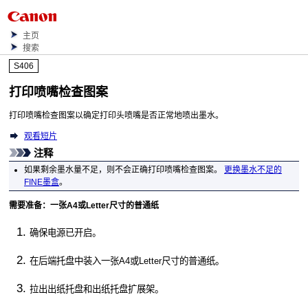
主页
搜索
S406
打印喷嘴检查图案
打印喷嘴检查图案以确定
打印头喷嘴
是否正常地喷出墨水。
观看短片
注释
如果剩余墨水量不足，则不会正确打印喷嘴检查图案。
更换墨水不足的
FINE墨盒
。
需要准备：一张A4或Letter尺寸的普通纸
确保电源已开启。
在
后端托盘
中装入一张A4或Letter尺寸的普通纸。
拉出
出纸托盘
和
出纸托盘扩展架
。