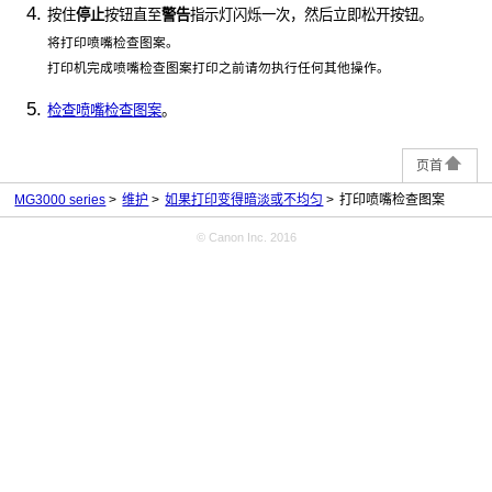
按住
停止
按钮直至
警告
指示灯闪烁一次，然后立即松开按钮。
将打印喷嘴检查图案。
打印机
完成喷嘴检查图案打印之前请勿执行任何其他操作。
检查喷嘴检查图案
。
页首
MG3000 series
维护
如果打印变得暗淡或不均匀
打印喷嘴检查图案
© Canon Inc. 2016