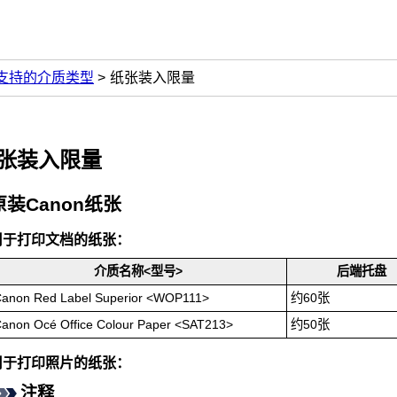
支持的介质类型
纸张装入限量
张装入限量
原装
Canon
纸张
用于打印文档的纸张：
介质名称<型号>
后端托盘
anon Red Label Superior
<
WOP111
>
约60张
anon Océ Office Colour Paper
<
SAT213
>
约50张
用于打印照片的纸张：
注释