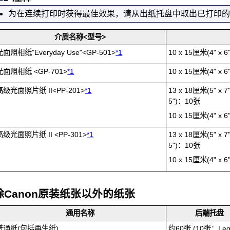
为在连续打印时获得最佳效果，请从
出纸托盘
中取出已打印的
介质名称<型号>
光面照相纸"Everyday Use"
<
GP-501
>
*1
10 x 15厘米(4" x 
光面照相纸
<
GP-701
>
*1
10 x 15厘米(4" x 
高级光面照片纸 II
<
PP-201
>
*1
13 x 18厘米(5" x 
5")：10张
10 x 15厘米(4" x 
高级光面照片纸 II
<
PP-301
>
*1
13 x 18厘米(5" x 
5")：10张
10 x 15厘米(4" x 
除
Canon
原装纸张以外的纸张
通用名称
后端托盘
普通纸(包括再生纸)
约60张
(10张：Leg