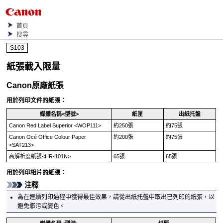
首頁
搜尋
S103
紙張載入限量
Canon
原廠紙張
用於列印文件的紙張：
媒體名稱<型號>
紙匣
出紙托盤
Canon Red Label Superior
<
WOP111
>
約250張
約75張
Canon Océ Office Colour Paper
約200張
約75張
<
SAT213
>
高解析度紙張
<
HR-101N
>
65張
65張
用於列印相片的紙張：
注釋
為在連續列印過程中獲得最佳效果，請從
出紙托盤
中取出已列印的紙張，以
避免髒污或變色。