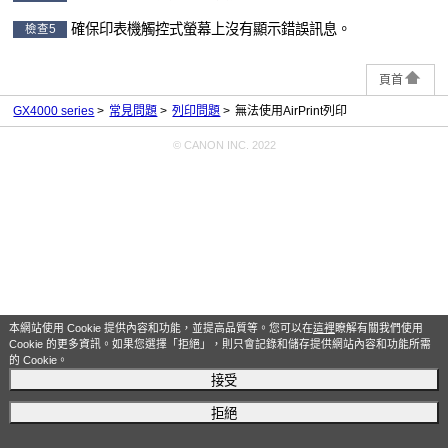
確保
印表機
觸控式螢幕
上沒有顯示錯誤訊息。
檢查5
頁首
GX4000 series
常見問題
列印問題
無法使用AirPrint列印
© CANON INC. 2022
本網站使用 Cookie 提供內容和功能，並提高品質等。您可以在
這裡
瞭解有關我們使用
Cookie 的更多資訊。如果您選擇「拒絕」，則只會記錄和儲存提供網站內容和功能所需
的 Cookie。
接受
拒絕