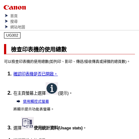
首頁
搜尋
網站地圖
UG302
檢查
印表機
的使用總數
可以檢查
印表機
的使用總數(如列印、影印、傳送/接收傳真或掃描的總頁數)。
確認
印表機
是否已開啟。
在主頁螢幕上選擇
(提示)。
使用觸控式螢幕
將顯示提示功能表螢幕。
選擇
使用統計資料
(Usage stats)
。