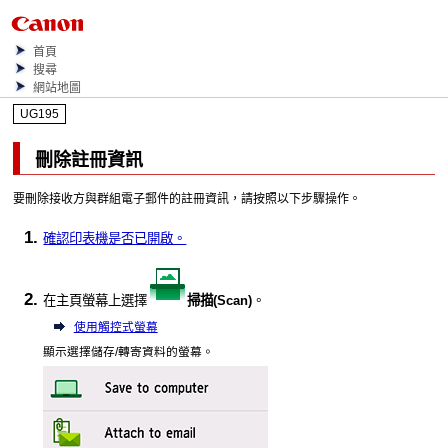
首頁
搜尋
網站地圖
UG195
刪除註冊資訊
要刪除接收方與群組電子郵件的註冊資訊，請按照以下步驟操作。
確認
印表機
是否已開啟。
在主頁螢幕上選擇
掃描
(Scan)
。
使用觸控式螢幕
顯示選擇儲存/轉寄資料的螢幕。