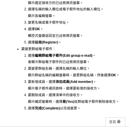
顯示選定接收方的已註冊資訊螢幕。
選擇名稱的輸入欄位或電子郵件地址的輸入欄位。
顯示各編輯螢幕。
變更名稱或電子郵件地址。
選擇
OK
。
觸控式螢幕
返回至已註冊資訊螢幕。
選擇
註冊
(Register)
。
要變更群組電子郵件︰
選擇
編輯群組電子郵件
(Edit group e-mail)
。
會顯示群組電子郵件的已註冊資訊螢幕。
要變更群組名稱，選擇名稱的輸入欄位。
顯示群組名稱的編輯螢幕時，變更群組名稱，然後選擇
OK
。
要新增成員，選擇
添加成員
(Add member)
。
顯示電子郵件通訊錄時，選擇要新增的接收方。
要刪除成員，選擇清單中的接收方。
顯示確認螢幕時，選擇
是
(Yes)
從群組電子郵件刪除接收方。
選擇
完成
(Complete)
以完成變更。
頁首