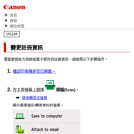
首頁
搜尋
網站地圖
UG194
變更註冊資訊
要變更接收方與群組電子郵件的註冊資訊，請按照以下步驟操作。
確認
印表機
是否已開啟。
在主頁螢幕上選擇
掃描
(Scan)
。
使用觸控式螢幕
顯示選擇儲存/轉寄資料的螢幕。