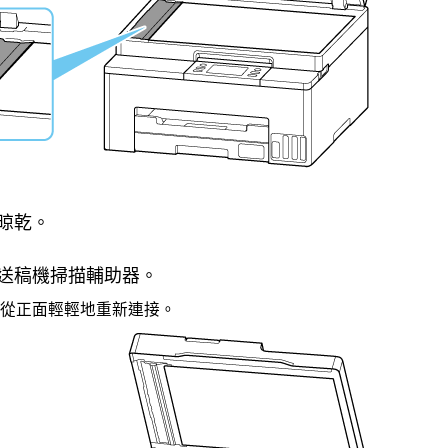
晾乾。
送稿機掃描輔助器
。
從正面輕輕地重新連接。