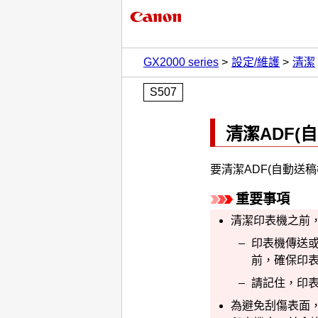
GX2000 series
設定/維護
清潔
S507
清潔
ADF(
要清潔
ADF(自動送稿
重要事項
清潔
印表機
之前
印表機
傳送
前，確保
印
請記住，
印
為避免刮傷表面