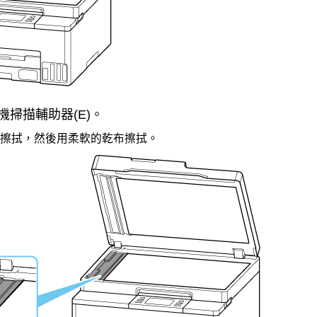
機掃描輔助器
(E)。
擦拭，然後用柔軟的乾布擦拭。