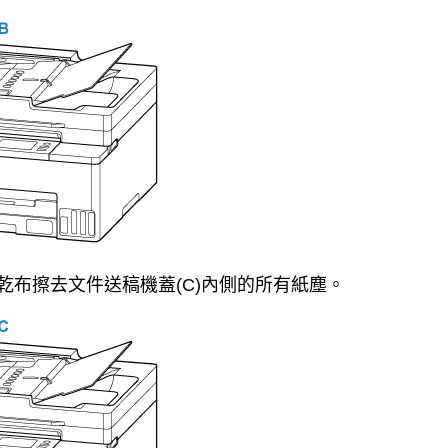
乾布擦去
文件送稿機蓋
(C)內側的所有紙塵。