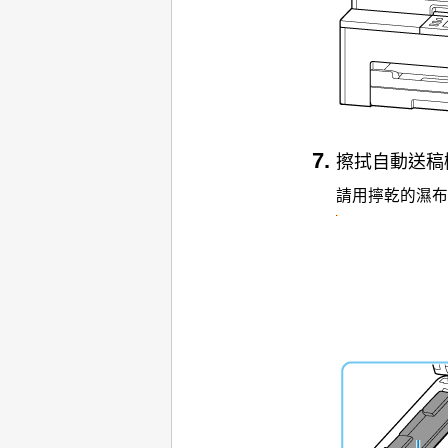
擦拭
自動送稿
請用擰乾的濕布