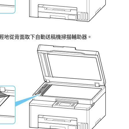
輕地從背面取下
自動送稿機掃描輔助器
。