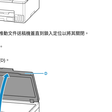
推動
文件送稿機蓋
直到鎖入定位以將其關閉。
。
(D)。