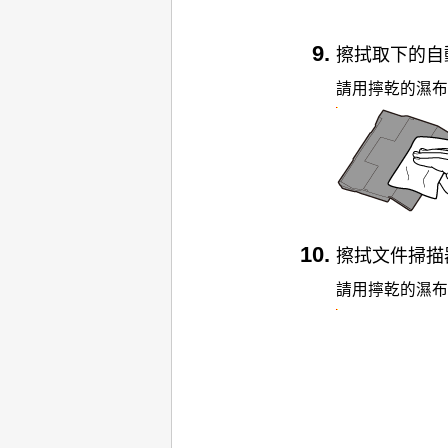
擦拭取下的
自
請用擰乾的濕布
擦拭文件掃描器
請用擰乾的濕布