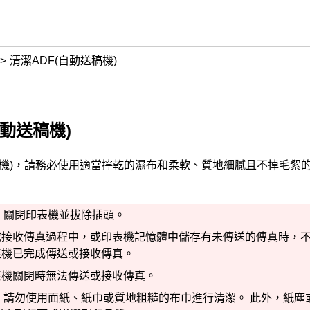
清潔ADF(自動送稿機)
自動送稿機)
機)
，請務必使用適當擰乾的濕布和柔軟、質地細膩且不掉毛絮
，關閉印表機並拔除插頭。
或接收傳真過程中，或
印表機
記憶體中儲存有未傳送的傳真時，
表機
已完成傳送或接收傳真。
表機
關閉時無法傳送或接收傳真。
，請勿使用面紙、紙巾或質地粗糙的布巾進行清潔。
此外，紙塵