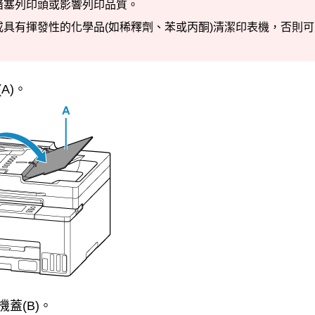
堵塞
列印頭
或影響列印品質。
具有揮發性的化學品(如稀釋劑、苯或丙酮)清潔
印表機
，否則可
(A)。
機蓋
(B)。