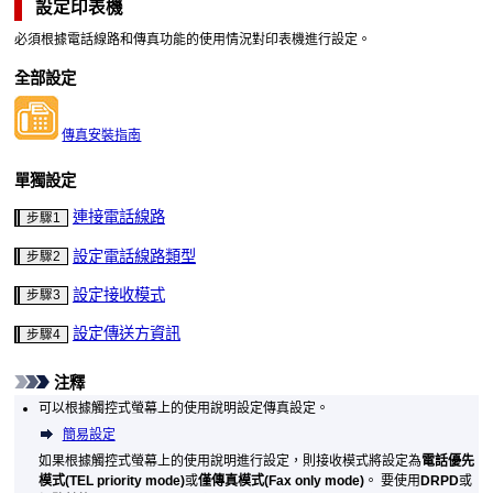
設定
印表機
必須根據電話線路和傳真功能的使用情況對
印表機
進行設定。
全部設定
傳真安裝指南
單獨設定
連接電話線路
步驟1
設定電話線路類型
步驟2
設定接收模式
步驟3
設定傳送方資訊
步驟4
注釋
可以根據
觸控式螢幕
上的使用說明設定傳真設定。
簡易設定
如果根據
觸控式螢幕
上的使用說明進行設定，則接收模式將設定為
電話優先
模式
(TEL priority mode)
或
僅傳真模式
(Fax only mode)
。
要使用
DRPD
或