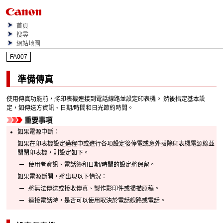
首頁
搜尋
網站地圖
FA007
準備傳真
使用傳真功能前，將
印表機
連接到電話線路並設定
印表機
。
然後指定基本設
定，如傳送方資訊、日期/時間和日光節約時間。
重要事項
如果電源中斷：
如果在
印表機
設定過程中或進行各項設定後停電或意外拔除
印表機
電源線並
關閉
印表機
，則設定如下。
使用者資訊、電話簿和日期/時間的設定將保留。
如果電源斷開，將出現以下情況：
將無法傳送或接收傳真、製作影印件或掃描原稿。
連接電話時，是否可以使用取決於電話線路或電話。