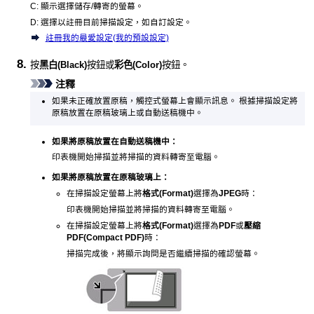
C:
顯示選擇儲存/轉寄的螢幕。
D:
選擇以註冊目前掃描設定，如自訂設定。
註冊我的最愛設定(我的預設設定)
按
黑白
(Black)
按鈕或
彩色
(Color)
按鈕。
注釋
如果未正確放置原稿，
觸控式螢幕
上會顯示訊息。
根據掃描設定將
原稿放置在
原稿玻璃
上或
自動送稿機
中。
如果將原稿放置在
自動送稿機
中：
印表機
開始掃描並將掃描的資料轉寄至電腦。
如果將原稿放置在
原稿玻璃
上：
在掃描設定螢幕上將
格式
(Format)
選擇為
JPEG
時：
印表機
開始掃描並將掃描的資料轉寄至電腦。
在掃描設定螢幕上將
格式
(Format)
選擇為
PDF
或
壓縮
PDF
(Compact PDF)
時：
掃描完成後，將顯示詢問是否繼續掃描的確認螢幕。