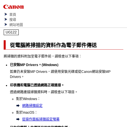
首頁
搜尋
網站地圖
UG122
從電腦將掃描的資料作為電子郵件傳送
將掃描的資料附加至電子郵件前，請檢查以下事項：
已安裝
MP Drivers
。(
Windows
)
如果仍未安裝
MP Drivers
，請使用
安裝光碟
或從
Canon
網站安裝
MP
Drivers
。
印表機
和電腦已透過網路正確連接。
透過網路連接掃描資料時，請檢查以下項目。
對於
Windows
：
網路掃描設定
對於
macOS
：
從操作面板掃描設定螢幕