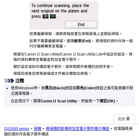
如果繼續掃描，請將原稿放置在
原稿玻璃
上並開始掃描。
如果不需要繼續掃描，選擇
結束
(End)
。
將掃描的資料作為一個
PDF
檔案轉寄至電腦。
根據在
Canon IJ Scan Utility
/
Canon IJ Scan Utility Lite
中指定的設定，掃
描的資料轉寄至電腦並附加至電子郵件。
關於設定或如何傳送電子郵件，請參閱郵件軟體的說明手冊。
掃描完成後從
原稿玻璃
或
文件輸出槽
取出原稿。
注釋
使用
Windows
時，按
黑白
(Black)
按鈕或
彩色
(Color)
按鈕之後可能會顯示程
式選擇螢幕。
在此情況下，選擇
Canon IJ Scan Utility
，然後按一下
確定
(OK)
。
頁首
GX2000 series
掃描
將掃描的影像附加至電子郵件進行傳送
從電腦將掃
描的資料作為電子郵件傳送