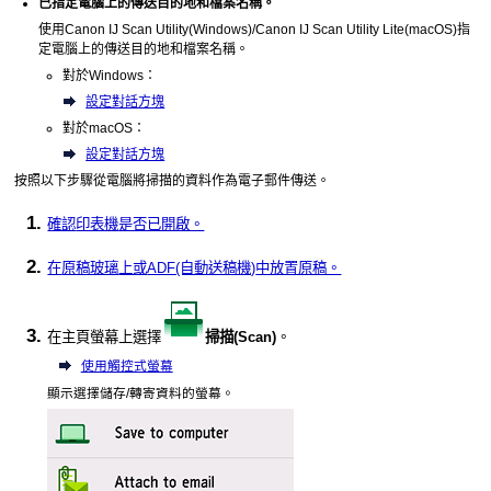
已指定電腦上的傳送目的地和檔案名稱。
使用
Canon IJ Scan Utility
(
Windows
)/
Canon IJ Scan Utility Lite
(
macOS
)指
定電腦上的傳送目的地和檔案名稱。
對於
Windows
：
設定對話方塊
對於
macOS
：
設定對話方塊
按照以下步驟從電腦將掃描的資料作為電子郵件傳送。
確認
印表機
是否已開啟。
在
原稿玻璃
上或
ADF(自動送稿機)
中放置原稿。
在主頁螢幕上選擇
掃描
(Scan)
。
使用觸控式螢幕
顯示選擇儲存/轉寄資料的螢幕。