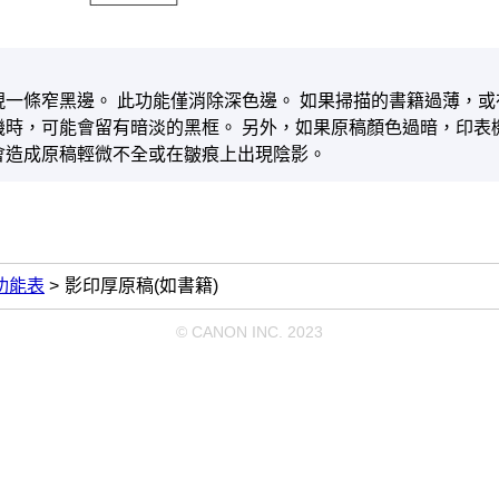
現一條窄黑邊。
此功能僅消除深色邊。
如果掃描的書籍過薄，或
機
時，可能會留有暗淡的黑框。
另外，如果原稿顏色過暗，
印表
會造成原稿輕微不全或在皺痕上出現陰影。
功能表
影印厚原稿(如書籍)
© CANON INC. 2023